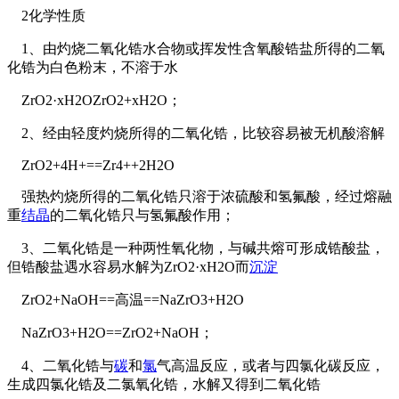
2化学性质
1、由灼烧二氧化锆水合物或挥发性含氧酸锆盐所得的二氧
化锆为白色粉末，不溶于水
ZrO2·xH2OZrO2+xH2O；
2、经由轻度灼烧所得的二氧化锆，比较容易被无机酸溶解
ZrO2+4H+==Zr4++2H2O
强热灼烧所得的二氧化锆只溶于浓硫酸和氢氟酸，经过熔融
重
结晶
的二氧化锆只与氢氟酸作用；
3、二氧化锆是一种两性氧化物，与碱共熔可形成锆酸盐，
但锆酸盐遇水容易水解为ZrO2·xH2O而
沉淀
ZrO2+NaOH==高温==NaZrO3+H2O
NaZrO3+H2O==ZrO2+NaOH；
4、二氧化锆与
碳
和
氯
气高温反应，或者与四氯化碳反应，
生成四氯化锆及二氯氧化锆，水解又得到二氧化锆