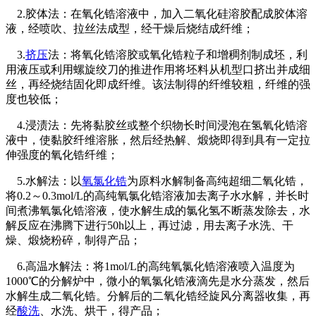
2.胶体法：在氧化锆溶液中，加入二氧化硅溶胶配成胶体溶
液，经喷吹、拉丝法成型，经干燥后烧结成纤维；
3.
挤压
法：将氧化锆溶胶或氧化锆粒子和增稠剂制成坯，利
用液压或利用螺旋绞刀的推进作用将坯料从机型口挤出并成细
丝，再经烧结固化即成纤维。该法制得的纤维较粗，纤维的强
度也较低；
4.浸渍法：先将黏胶丝或整个织物长时间浸泡在氢氧化锆溶
液中，使黏胶纤维溶胀，然后经热解、煅烧即得到具有一定拉
伸强度的氧化锆纤维；
5.水解法：以
氧氯化锆
为原料水解制备高纯超细二氧化锆，
将0.2～0.3mol/L的高纯氧氯化锆溶液加去离子水水解，并长时
间煮沸氧氯化锆溶液，使水解生成的氯化氢不断蒸发除去，水
解反应在沸腾下进行50h以上，再过滤，用去离子水洗、干
燥、煅烧粉碎，制得产品；
6.高温水解法：将1mol/L的高纯氧氯化锆溶液喷入温度为
1000℃的分解炉中，微小的氧氯化锆液滴先是水分蒸发，然后
水解生成二氧化锆。分解后的二氧化锆经旋风分离器收集，再
经
酸洗
、水洗、烘干，得产品；