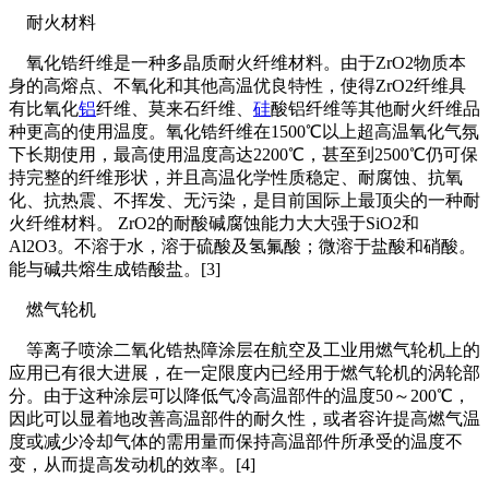
耐火材料
氧化锆纤维是一种多晶质耐火纤维材料。由于ZrO2物质本
身的高熔点、不氧化和其他高温优良特性，使得ZrO2纤维具
有比氧化
铝
纤维、莫来石纤维、
硅
酸铝纤维等其他耐火纤维品
种更高的使用温度。氧化锆纤维在1500℃以上超高温氧化气氛
下长期使用，最高使用温度高达2200℃，甚至到2500℃仍可保
持完整的纤维形状，并且高温化学性质稳定、耐腐蚀、抗氧
化、抗热震、不挥发、无污染，是目前国际上最顶尖的一种耐
火纤维材料。 ZrO2的耐酸碱腐蚀能力大大强于SiO2和
Al2O3。不溶于水，溶于硫酸及氢氟酸；微溶于盐酸和硝酸。
能与碱共熔生成锆酸盐。[3]
燃气轮机
等离子喷涂二氧化锆热障涂层在航空及工业用燃气轮机上的
应用已有很大进展，在一定限度内已经用于燃气轮机的涡轮部
分。由于这种涂层可以降低气冷高温部件的温度50～200℃，
因此可以显着地改善高温部件的耐久性，或者容许提高燃气温
度或减少冷却气体的需用量而保持高温部件所承受的温度不
变，从而提高发动机的效率。[4]