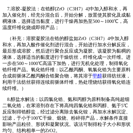
7.溶胶-凝胶法：在锆醇[ZrO（C3H7）4]中加入醇和水，再
加入催化剂，经充分混合后，开始分解，放置使其胶化及成黏
稠液体，选择适当黏度，进行干燥再加热至500～1000℃，高
温度纤维化烧成即得产品；
（补充：溶胶凝胶法在锆的醇盐如ZrO（C3H7）4中加入醇
和水，再加入酸作催化剂进行混合，开始进行加水分解反应，
最后形成溶胶，然后进行聚合反应成为凝胶。该凝胶为黏稠的
液体，选择适当的黏度进行干燥纺丝，纤维化成一次纤维。进
一步在500～1000℃高温下加热，进行无机化处理，制得氧化
锆纤维产品。氧化锆纤维：以乙酰丙酮、氧氯化锆为主要原料
合成前驱体乙酰丙酮合锆聚合物，将其溶于
甲醇
获得纺丝液，
利用干法纺丝获得连续前驱体纤维，热处理烧结获得氧化锆连
续纤维。）
8.醇盐水解法：以四氯化锆、氨和丙醇为原料制备高纯超细
二氧化锆，在苯溶剂存在下将高纯四氯化锆和丙醇、氨于5℃
反应制得锆醇盐，经过滤分离除去氯化铵，再加水水解沉淀、
过滤，于小于100℃干燥、煅烧、粉碎得产品，水解条件直接
影响产品粒径、形状和凝聚状况。该法可制得粒子大小和形状
均匀、结构相单一的ZrO2。