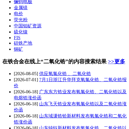
镧钨电极
金属镁
电价
荧光粉
中国钼矿资源
硫化镍
FIS
硅铁产地
铜矿
在铁合金在线上“二氧化锆”的内容搜索结果
>>更多
[2026-08-05]
供应氧氯化锆 、
二氧化锆
[2026-07-01]
7月1日浙江升华拜克氧氯化锆、
二氧化锆
报
价
[2026-06-18]
广东东方锆业发布氧氯化锆、
二氧化锆
以及
电熔锆涨价函
[2026-06-18]
山东飞天锆业发布氧氯化锆以及
二氧化锆
涨
价函
[2026-06-18]
山东域潇锆铪新材料发布氧氯化锆和
二氧化
锆
涨价函
[2026-06-18]
山东钝钰新材料发布氧氯化锆、
二氧化锆
以