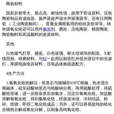
陶瓷材料
因其折射率大、熔点高、耐蚀性强，故用于窑业原料。压电
陶瓷制品有滤波器、扬声器超声波水声探测器等。还有日用陶
瓷 （ 工业陶瓷釉药） 、贵重金属熔炼用的锆砖及锆管等。纳
米级氧化锆还可以用作
抛光
剂、磨粒、压电陶瓷、精密陶瓷、
陶瓷釉料和高温颜料的基质材料。
其他
白热煤气灯罩、搪瓷、白色玻璃、耐火坩埚等的制造。X射
线照相。研磨材料。与
钇
一起用以制造红外线光谱仪中的光源
灯，厚膜电路电容材料，压电晶体换能器配方。
4生产方法
1.氯氧化锆热解法：锆英石与烧碱在650℃熔融，热水浸出
熔融体，硅呈硅酸钠形态与锆酸钠分离。再用硫酸处理，得硫
酸锆溶液，进一步除杂质后加氨水，沉淀出氢氧化锆。加盐酸
溶解氢氧化锆，得到氯氧化锆，经蒸发浓缩、冷却结晶、粉
碎、焙烧，即得二氧化锆成品；另外，还可以将易提纯的锆化
合物热分解或氧化分解，以制备高纯氧化锆。