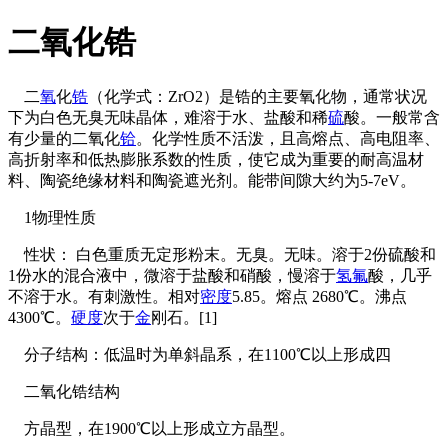
二氧化锆
二
氧
化
锆
（化学式：ZrO2）是锆的主要氧化物，通常状况
下为白色无臭无味晶体，难溶于水、盐酸和稀
硫
酸。一般常含
有少量的二氧化
铪
。化学性质不活泼，且高熔点、高电阻率、
高折射率和低热膨胀系数的性质，使它成为重要的耐高温材
料、陶瓷绝缘材料和陶瓷遮光剂。能带间隙大约为5-7eV。
1物理性质
性状： 白色重质无定形粉末。无臭。无味。溶于2份硫酸和
1份水的混合液中，微溶于盐酸和硝酸，慢溶于
氢
氟
酸，几乎
不溶于水。有刺激性。相对
密度
5.85。熔点 2680℃。沸点
4300℃。
硬度
次于
金
刚石。[1]
分子结构：低温时为单斜晶系，在1100℃以上形成四
二氧化锆结构
方晶型，在1900℃以上形成立方晶型。