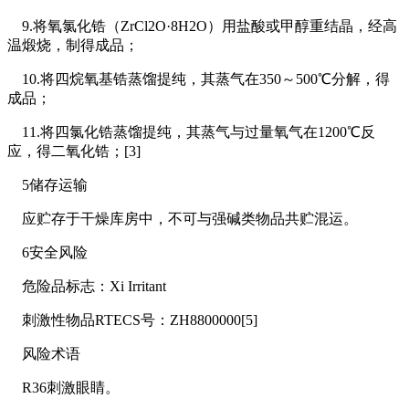
9.将氧氯化锆（ZrCl2O·8H2O）用盐酸或甲醇重结晶，经高
温煅烧，制得成品；
10.将四烷氧基锆蒸馏提纯，其蒸气在350～500℃分解，得
成品；
11.将四氯化锆蒸馏提纯，其蒸气与过量氧气在1200℃反
应，得二氧化锆；[3]
5储存运输
应贮存于干燥库房中，不可与强碱类物品共贮混运。
6安全风险
危险品标志：Xi Irritant
刺激性物品RTECS号：ZH8800000[5]
风险术语
R36刺激眼睛。