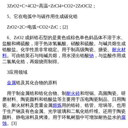
3ZrO2+C+4Cl2=高温=ZrCl4+CO2+2ZrOCl2；
5、它在电弧中与碳作用生成碳化锆
ZrO2+2C=电弧=CO2+ZrC；[2]
6、ZrO2 成斜锆石型的是黄色或棕色单色斜晶体不溶于水、
盐酸和稀硫酸，溶于热浓氢氟酸、硝酸和硫酸。与碱共熔生成
锆酸盐。化学性质非常稳定。用于制高级陶瓷、搪瓷、
耐火材
料
。可由锆英石与纯碱共熔，用水浸出锆酸
钠
，与盐酸作用成
二氯氧化锆，再煅烧而制得。
3应用领域
金属
锆及其化合物的原料
用于制金属锆和锆化合物、制
耐火砖
和坩锅、高频陶瓷、研
磨材料、陶瓷颜料和锆酸盐等主要用于压电陶瓷制品、日用陶
瓷、耐火材料及贵重金属
熔炼
用的锆砖、锆管、坩埚等。也用
于生产钢及有色金属、光学玻璃和二氧化锆纤维。还用于陶瓷
颜料、静电涂料及烤漆。用于环氧树脂中可增加耐热盐水的
腐
蚀
。[3]