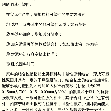
均影响其可塑性。
在实际生产中，增加原料可塑性的主要方法有：
① 选料，除去其中的非可塑性杂质，如石英等；
② 将选料细磨，增加其分散度；
③ 加入适量可塑性物质结合剂，如纸浆废液、糊精等；
④ 对泥料进行真空挤出处理；
⑤ 延长困料时间。
原料的结合性是指粘土类原料与非塑性原料结合，形成可塑
性泥团并具有一定的干燥强度能力。结合粘土的结合性通常以
能够形成可塑性泥团时所加入标准石英砂（颗粒组成0.25～
0.15mm占70%，0.15～0.09mm占30%）的数量和干燥后的抗折
强度来反映。一般可塑性强的粘土，其结合能力也强（也有例
外，如南宁球粘土很纯而粒度细，可塑性很好。但因表面能大
吸附水多，干燥时脱水收缩大，产成的裂隙多致使干燥强度