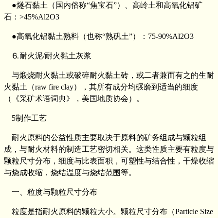
●燧石黏土（国内俗称“焦宝石”）、高岭土和高氧化铝矿
石：>45%Al2O3
●高氧化铝黏土熟料（也称“熟矾土”）：75-90%Al2O3
⒍耐火泥/耐火黏土灰浆
与煅烧耐火黏土或破碎耐火黏土砖，或二者兼而有之的生耐
火黏土（raw fire clay），其所有成分均碾磨到适当的细度
（《采矿术语词典》，美国地质协会）。
5制作工艺
耐火原料的公益性质主要取决于原料的矿务组成与颗粒组
成，与耐火材料的制造工艺密切相关。这类性质主要有粒度与
颗粒尺寸分布，细度与比表面积，可塑性与结合性，干燥收缩
与烧成收缩，烧结温度与烧结范围等。
一、粒度与颗粒尺寸分布
粒度是指耐火原料的颗粒大小。颗粒尺寸分布（Particle Size