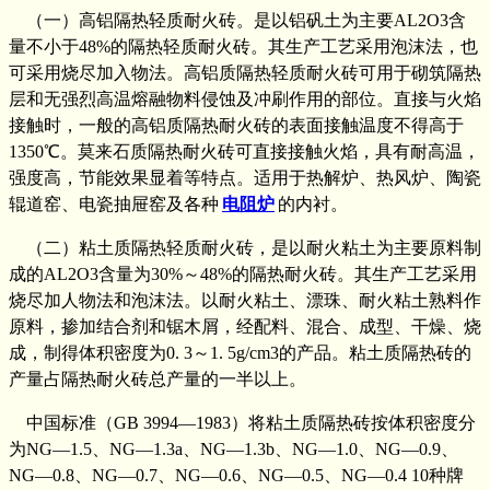
（一）高铝隔热轻质耐火砖。是以铝矾土为主要AL2O3含
量不小于48%的隔热轻质耐火砖。其生产工艺采用泡沫法，也
可采用烧尽加入物法。高铝质隔热轻质耐火砖可用于砌筑隔热
层和无强烈高温熔融物料侵蚀及冲刷作用的部位。直接与火焰
接触时，一般的高铝质隔热耐火砖的表面接触温度不得高于
1350℃。莫来石质隔热耐火砖可直接接触火焰，具有耐高温，
强度高，节能效果显着等特点。适用于热解炉、热风炉、陶瓷
辊道窑、电瓷抽屉窑及各种
电阻炉
的内衬。
（二）粘土质隔热轻质耐火砖，是以耐火粘土为主要原料制
成的AL2O3含量为30%～48%的隔热耐火砖。其生产工艺采用
烧尽加人物法和泡沫法。以耐火粘土、漂珠、耐火粘土熟料作
原料，掺加结合剂和锯木屑，经配料、混合、成型、干燥、烧
成，制得体积密度为0. 3～1. 5g/cm3的产品。粘土质隔热砖的
产量占隔热耐火砖总产量的一半以上。
中国标准（GB 3994—1983）将粘土质隔热砖按体积密度分
为NG—1.5、NG—1.3a、NG—1.3b、NG—1.0、NG—0.9、
NG—0.8、NG—0.7、NG—0.6、NG—0.5、NG—0.4 10种牌