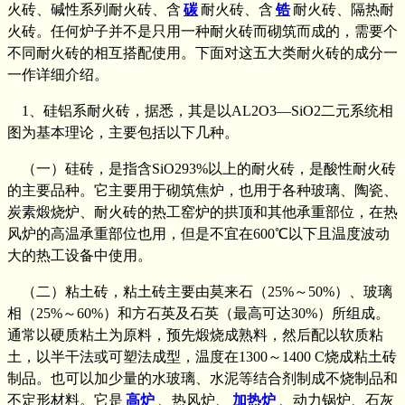
火砖、碱性系列耐火砖、含
碳
耐火砖、含
锆
耐火砖、隔热耐
火砖。任何炉子并不是只用一种耐火砖而砌筑而成的，需要个
不同耐火砖的相互搭配使用。下面对这五大类耐火砖的成分一
一作详细介绍。
1、硅铝系耐火砖，据悉，其是以AL2O3—SiO2二元系统相
图为基本理论，主要包括以下几种。
（一）硅砖，是指含SiO293%以上的耐火砖，是酸性耐火砖
的主要品种。它主要用于砌筑焦炉，也用于各种玻璃、陶瓷、
炭素煅烧炉、耐火砖的热工窑炉的拱顶和其他承重部位，在热
风炉的高温承重部位也用，但是不宜在600℃以下且温度波动
大的热工设备中使用。
（二）粘土砖，粘土砖主要由莫来石（25%～50%）、玻璃
相（25%～60%）和方石英及石英（最高可达30%）所组成。
通常以硬质粘土为原料，预先煅烧成熟料，然后配以软质粘
土，以半干法或可塑法成型，温度在1300～1400 C烧成粘土砖
制品。也可以加少量的水玻璃、水泥等结合剂制成不烧制品和
不定形材料。它是
高炉
、热风炉、
加热炉
、动力锅炉、石灰