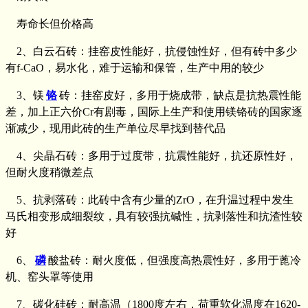
寿命长但价格高
2、白云石砖：挂窑皮性能好，抗侵蚀性好，但有砖中多少
有f-CaO，易水化，难于运输和保管，生产中用的较少
3、镁
铬
砖：挂窑皮好，多用于烧成带，缺点是抗热震性能
差，加上正六价Cr有剧毒，国际上生产和使用镁铬砖的国家逐
渐减少，现用此砖的生产单位尽早找到替代品
4、尖晶石砖：多用于过度带，抗震性能好，抗还原性好，
但耐火度稍微差点
5、抗剥落砖：此砖中含有少量的ZrO，在升温过程中发生
马氏相变形成细裂纹，具有较强抗碱性，抗剥落性和抗渣性较
好
6、
磷
酸盐砖：耐火度低，但强度高热震性好，多用于蓖冷
机、窑头罩等使用
7、碳化硅砖：耐高温（1800度左右，荷重软化温度在1620-