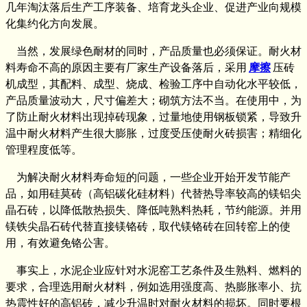
几年淘汰落后生产工序装备、培育龙头企业、促进产业向规模
化集约化方向发展。
当然，发展绿色耐材的同时，产品质量也必须保证。耐火材
料寿命不高的原因主要有厂家生产设备落后，采用
摩擦
压砖
机成型，其配料、成型、烧成、检验工序中自动化水平较低，
产品质量波动大，尺寸偏差大；砌筑方法不当。在使用中，为
了防止耐火材料出现掉砖现象，过量地使用钢板锁紧，导致升
温中耐火材料产生很大膨胀，过度受压使耐火砖损害；精细化
管理程度低等。
为解决耐火材料寿命短的问题，一些企业开始开发节能产
品，如用硅莫砖（高铝碳化硅材料）代替热导率较高的镁铝尖
晶石砖，以降低散热损失、降低吨熟料热耗，节约能源。并用
镁铁尖晶石砖代替直接镁铬砖，取代镁铬砖在回转窑上的使
用，有效避免铬公害。
事实上，水泥企业应针对水泥窑工艺条件及生熟料、燃料的
要求，合理选用耐火材料，例如选用强度高、热膨胀率小、抗
热震性好的高铝砖，减少升温时对耐火材料的损坏。同时要根