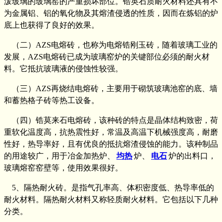
泼玻璃的玻璃窑的严重损坏部位。锆英石质耐火材料还具有不
为金属铝、铝的氧化物及其熔渣侵透的性质，因而在炼铝的炉
底上也获得了良好的效果。
（二）AZS电熔砖，也称为电熔锆刚玉砖，随着玻璃工业的
发展，AZS电熔砖已成为玻璃窑炉的关键部位必须的耐火材
料。它抵抗玻璃液的侵蚀性较强。
（三）AZS再烧结电熔砖，主要用于砌筑玻璃池窑的底、墙
和蓄热格子砖等热工设备。
（四）锆莫来石电熔砖，该种砖的特点是晶体结构致密，荷
重软化温度高，抗热震性好，常温及高温下机械强度高，耐磨
性好，热导率好，且有优良的抵抗熔渣侵蚀的能力。该种制品
的用途较广，用于冶金加热炉、
均热
炉、
电石
炉的出料口，
玻璃熔窑窑壁等，使用效果很好。
5、隔热耐火砖。是指气孔率高、体积密度低、热导率低的
耐火材料。隔热耐火材料又称轻质耐火材料。它包括以下几种
分类。