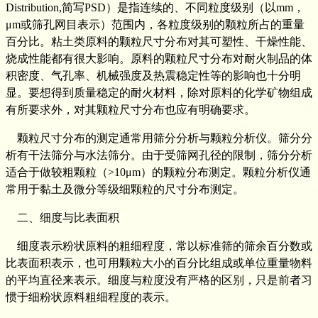
Distribution,简写PSD）是指连续的、不同粒度级别（以mm，
μm或筛孔网目表示）范围内，各粒度级别的颗粒所占的重量
百分比。粘土类原料的颗粒尺寸分布对其可塑性、干燥性能、
烧成性能都有很大影响。原料的颗粒尺寸分布对耐火制品的体
积密度、气孔率、机械强度及热震稳定性等的影响也十分明
显。要想得到质量稳定的耐火材料，除对原料的化学矿物组成
有所要求外，对其颗粒尺寸分布也应有明确要求。
颗粒尺寸分布的测定通常用筛分分析与颗粒分析仪。筛分分
析有干法筛分与水法筛分。由于受筛网孔径的限制，筛分分析
适合于做较粗颗粒（>10μm）的颗粒分布测定。颗粒分析仪通
常用于黏土及微分等级细颗粒的尺寸分布测定。
二、细度与比表面积
细度表示粉状原料的粗细程度，常以标准筛的筛余百分数或
比表面积表示，也可用颗粒大小的百分比组成或单位重量物料
的平均直径来表示。细度与粒度没有严格的区别，只是前者习
惯于细粉状原料粗细程度的表示。