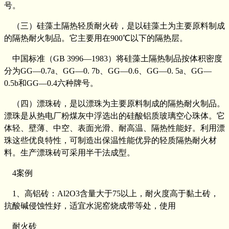
号。
（三）硅藻土隔热轻质耐火砖，是以硅藻土为主要原料制成
的隔热耐火制品。它主要用在900℃以下的隔热层。
中国标准（GB 3996—1983）将硅藻土隔热制品按体积密度
分为GG—0.7a、GG—0. 7b、GG—0.6、GG—0. 5a、GG—
0.5b和GG—0.4六种牌号。
（四）漂珠砖，是以漂珠为主要原料制成的隔热耐火制品。
漂珠是从热电厂粉煤灰中浮选出的硅酸铝质玻璃空心珠体。它
体轻、壁薄、中空、表面光滑、耐高温、隔热性能好。利用漂
珠这些优良特性，可制造出保温性能优异的轻质隔热耐火材
料。生产漂珠砖可采用半干法成型。
4案例
1、高铝砖：Al2O3含量大于75以上，耐火度高于黏土砖，
抗酸碱侵蚀性好，适宜水泥窑烧成带等处，使用
耐火砖