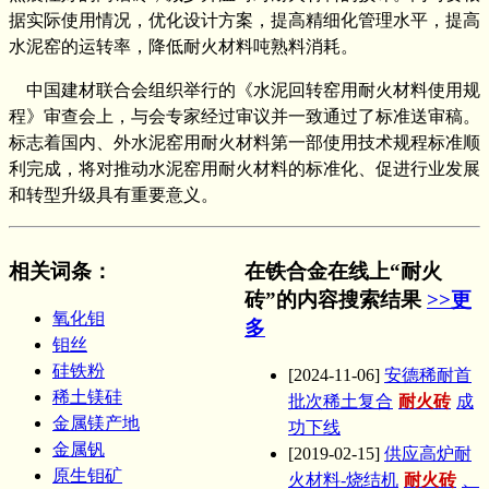
据实际使用情况，优化设计方案，提高精细化管理水平，提高
水泥窑的运转率，降低耐火材料吨熟料消耗。
中国建材联合会组织举行的《水泥回转窑用耐火材料使用规
程》审查会上，与会专家经过审议并一致通过了标准送审稿。
标志着国内、外水泥窑用耐火材料第一部使用技术规程标准顺
利完成，将对推动水泥窑用耐火材料的标准化、促进行业发展
和转型升级具有重要意义。
相关词条
：
在铁合金在线上“耐火
砖”的内容搜索结果
>>更
氧化钼
多
钼丝
硅铁粉
[2024-11-06]
安德稀耐首
稀土镁硅
批次稀土复合
耐火砖
成
金属镁产地
功下线
金属钒
[2019-02-15]
供应高炉耐
原生钼矿
火材料-烧结机
耐火砖
、