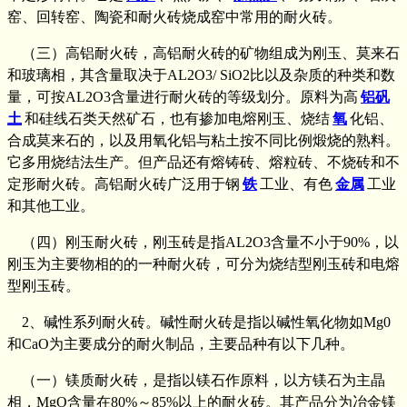
窑、回转窑、陶瓷和耐火砖烧成窑中常用的耐火砖。
（三）高铝耐火砖，高铝耐火砖的矿物组成为刚玉、莫来石
和玻璃相，其含量取决于AL2O3/ SiO2比以及杂质的种类和数
量，可按AL2O3含量进行耐火砖的等级划分。原料为高
铝矾
土
和硅线石类天然矿石，也有掺加电熔刚玉、烧结
氧
化铝、
合成莫来石的，以及用氧化铝与粘土按不同比例煅烧的熟料。
它多用烧结法生产。但产品还有熔铸砖、熔粒砖、不烧砖和不
定形耐火砖。高铝耐火砖广泛用于钢
铁
工业、有色
金属
工业
和其他工业。
（四）刚玉耐火砖，刚玉砖是指AL2O3含量不小于90%，以
刚玉为主要物相的的一种耐火砖，可分为烧结型刚玉砖和电熔
型刚玉砖。
2、碱性系列耐火砖。碱性耐火砖是指以碱性氧化物如Mg0
和CaO为主要成分的耐火制品，主要品种有以下几种。
（一）镁质耐火砖，是指以镁石作原料，以方镁石为主晶
相，MgO含量在80%～85%以上的耐火砖。其产品分为冶金镁