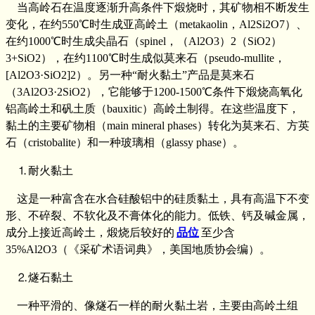
当高岭石在温度逐渐升高条件下煅烧时，其矿物相不断发生
变化，在约550℃时生成亚高岭土（metakaolin，Al2Si2O7）、
在约1000℃时生成尖晶石（spinel，（Al2O3）2（SiO2）
3+SiO2），在约1100℃时生成似莫来石（pseudo-mullite，
[Al2O3·SiO2]2）。另一种“耐火黏土”产品是莫来石
（3Al2O3·2SiO2），它能够于1200-1500℃条件下煅烧高氧化
铝高岭土和矾土质（bauxitic）高岭土制得。在这些温度下，
黏土的主要矿物相（main mineral phases）转化为莫来石、方英
石（cristobalite）和一种玻璃相（glassy phase）。
⒈耐火黏土
这是一种富含在水合硅酸铝中的硅质黏土，具有高温下不变
形、不碎裂、不软化及不膏体化的能力。低铁、钙及碱金属，
成分上接近高岭土，煅烧后较好的
品位
至少含
35%Al2O3（《采矿术语词典》，美国地质协会编）。
⒉燧石黏土
一种平滑的、像燧石一样的耐火黏土岩，主要由高岭土组