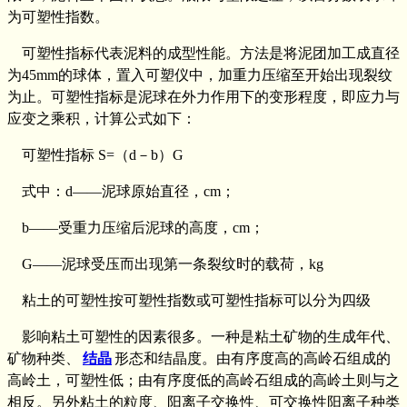
为可塑性指数。
可塑性指标代表泥料的成型性能。方法是将泥团加工成直径
为45mm的球体，置入可塑仪中，加重力压缩至开始出现裂纹
为止。可塑性指标是泥球在外力作用下的变形程度，即应力与
应变之乘积，计算公式如下：
可塑性指标 S=（d－b）G
式中：d——泥球原始直径，cm；
b——受重力压缩后泥球的高度，cm；
G——泥球受压而出现第一条裂纹时的载荷，kg
粘土的可塑性按可塑性指数或可塑性指标可以分为四级
影响粘土可塑性的因素很多。一种是粘土矿物的生成年代、
矿物种类、
结晶
形态和结晶度。由有序度高的高岭石组成的
高岭土，可塑性低；由有序度低的高岭石组成的高岭土则与之
相反。另外粘土的粒度、阳离子交换性、可交换性阳离子种类