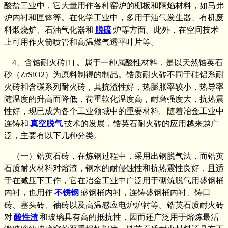
酸盐工业中，它大量用作各种窑炉的棚板和隔焰材料，如马弗
炉内衬和匣钵等。在化学工业中，多用于油气发生器、有机废
料煅烧炉、石油气化器和
脱硫
炉等方面。此外，在空间技术
上可用作火箭喷管和高温燃气透平叶片等。
4、含锆耐火砖[1] 。属于一种属酸性材料，是以天然锆英石
砂（ZrSiO2）为原料制得的制品。锆质耐火砖不同于硅铝系耐
火砖和含碳系列耐火砖，其抗渣性好，热膨胀率较小，热导率
随温度的升高而降低，荷重软化温度高，耐磨强度大，抗热震
性好，现已成为各个工业领域中的重要材料。随着冶金工业中
连铸和
真空脱气
技术的发展，锆英石耐火砖的应用越来越广
泛，主要有以下几种分类。
（一）锆英石砖，在炼钢过程中，采用出钢脱气法，而锆英
石质耐火材料对熔渣，钢水的耐侵蚀性和抗热震性良好，且适
于在减压下工作，它在冶金工业中广泛用于砌筑脱气用盛钢桶
内衬，也用作
不锈钢
盛钢桶内衬，连铸盛钢桶内衬、铸口
砖、塞头砖、袖砖以及高温感应电炉炉衬等。锆英石质耐火砖
对
酸性渣
和玻璃具有高的抵抗性，因而还广泛用于熔炼最活