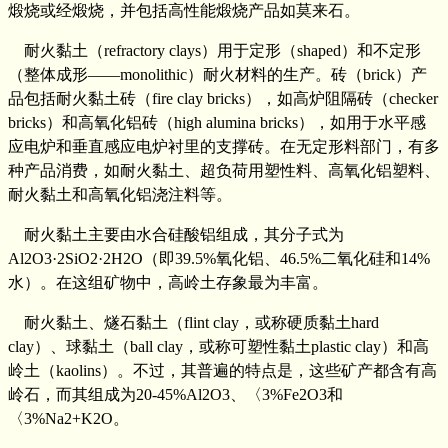
煅烧或经煅烧，并包括高性能煅烧产品如莫来石。
耐火黏土（refractory clays）用于定形（shaped）和不定形
（整体成形——monolithic）耐火材料的生产。砖（brick）产
品包括耐火黏土砖（fire clay bricks），如高炉阻隔砖（checker
bricks）和高氧化铝砖（high alumina bricks），如用于水平感
应电炉和垂直感应电炉衬里的支撑砖。在无定形料部门，有多
种产品消费，如耐火黏土、超负荷用塑性料、高氧化铝塑料、
耐火黏土和高氧化铝浇注料等。
耐火黏土主要由水合硅酸铝组成，其分子式为
Al2O3·2SiO2·2H2O（即39.5%氧化铝、46.5%二氧化硅和14%
水）。在这组矿物中，高岭土存象最为丰富。
耐火黏土、燧石黏土（flint clay，或称硬质黏土hard
clay）、球黏土（ball clay，或称可塑性黏土plastic clay）和高
岭土（kaolins）。不过，其普遍的特点是，这些矿产都含有高
岭石，而其组成为20-45%Al2O3、〈3%Fe2O3和
〈3%Na2+K2O。