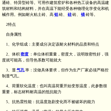
通砖、特异型砖等。可用作建筑窑炉和各种热工设备的高温建
筑材料和结构材料，并在高温下能经受各种物理化学变化和机
械作用。例如耐火粘土砖、高
铝
砖、
硅
砖、
镁
砖等。
2特点
自身属性
1、化学组成：主要成分决定该耐火材料的品质和特点
2、体积
密度
：单位体积重量，密度大，说明致密性好，强
度就可能高，但导热系数可能就大
3、显
气孔
率：没做具体要求，但作为生产厂家必须严格控
制显气孔。
4、荷重软化温度：也叫高温荷重开始变形温度，此参数很
重要，标志材料耐高温的抵抗能力
5、抗热震性能：抗温度急剧变化而不被破坏的能力