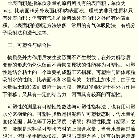
比表面积是指单位质量的原料所具有的表面积，单位为
m/g。比表面积分外表面积和内表面积。理想的非孔性原料只
有外表面积；但带有气孔的原料除外表面积之外尚有内表面
积。比表面积的测定方法较多，常用的有气体吸附法、有机分
子吸附法和透气法等。
三、可塑性与结合性
物质受外力作用后发生变形而不产生裂纹，在外力解除后，
变形的形态仍然保留而不再恢复原状的性能称为可塑性。可塑
性是结合粘土的一个重要的成型工艺指标。可塑性与固体颗粒
吸附水的性能、比表面积和水量有关，如黏土加水后，由于在
大量黏土颗粒表面吸附一层水膜，使颗粒间既便于在外力作用
下滑移，又具有一定的结合力，因而具有较高的可塑性。
可塑性的测量有可塑性指数法与可塑性指标法，也有用可塑
水分来衡量的。可塑性指数是指泥料呈可塑状态时，含水量的
变化范围，其值等于液性限度（液限）和塑性限度（塑限）之
差。液限是泥料呈可塑状态时的上限含水量，当含水量超过液
限时，泥料呈半固体状态。液限与塑限之差，以百分数表示即