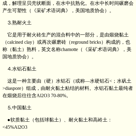
成，解理呈贝壳状断面，在水中抗熟化。在水中长时间碾磨会
产生可塑性（《采矿术语词典》，美国地质协会）。
⒊熟耐火土
它是用于耐火砖生产的混合料中的一部分，是由煅烧黏土
（calcined clay）或再次碾磨砖（reground bricks）构成的，也
称（黏土）熟料，英文名称chamotte（《采矿术语词典》，美
国地质协会）。
⒋水铝石黏土
这是一种主要由（硬）水铝石（或称—水硬铝石<；水矾土
>diaspore）组成，由耐火黏土粘结的材料。水铝石黏土最纯者
在煅烧后往往含Al2O3 70-80%。
⒌中国黏土
●软质黏土（包括球黏土）、耐火黏土和高岭土：
<45%Al2O3