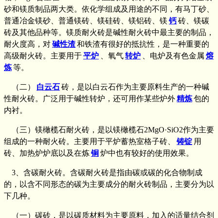
砂和镁质制品两大类。依化学组成及用途的不同，有马丁砂、
普通冶金镁砂、普通镁砖、镁硅砖、镁铝砖、镁
钙
砖、镁碳
砖及其他品种等。镁质耐火砖是碱性耐火砖中最主要的制品，
耐火度高，对
碱性渣
和铁渣有很好的抵抗性，是一种重要的
高级耐火砖。主要用于
平炉
、氧气
转炉
、电炉及有色金属
熔
炼
等。
（二）
白云石
砖，是以白云石作为主要原料生产的一种碱
性耐火砖。广泛用于碱性转炉，还可用作某些炉外
精炼
包的
内衬。
（三）镁橄榄石耐火砖，是以镁橄榄石2MgO·SiO2作为主要
组成的一种耐火砖。主要用于平炉蓄热室格子砖、
铸锭
用
砖、加热炉炉底以及在炼
铜
炉中也有较好的使用效果。
3、含碳耐火砖。含碳耐火砖是指由碳或碳的化合物制成
的，以含不同形态的碳为主要成分的耐火砖制品，主要分为以
下几种。
（一）碳砖，是以碳质材料为主要原料，加入的适量结合剂