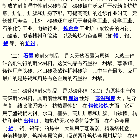
制成的耐高温中性耐火砖制品。碳砖被广泛应用于砌筑高炉炉
底、炉缸、炉腹和炉身下部。可提高高炉的连续作业时间，延
长使用寿命。此外，碳砖还广泛用于电化学工业、化学工业、
石油化学工业、电镀行业、
铁合金
工业炉（或设备的内衬）
、酸液、碱液槽衬和管路，以及熔炼有色金属（如
铅
、铝、
锡
等）的
炉衬
。
（二）
石墨
质耐火制品，是以天然石墨为原料，以粘土作
结合剂制得的耐火材料。这类制品有石墨粘土坩埚、蒸馏罐、
铸钢用塞头砖、水口砖及盛钢桶衬砖等。其中生产最多、应用
最广的是炼钢和熔炼有色金属的石墨粘土坩埚。
（三）碳化硅耐火制品，是以碳化硅（SiC）为原料生产的
高级耐火材料。其耐磨性和耐
腐蚀
性好，
高温强度
大，热导
率高，线膨胀系数小，抗热震性好。在
钢铁冶炼
方面，它可
用于盛钢桶内衬、水口、塞头、高炉炉底和炉腹、出铁槽、转
炉和电炉
出钢口
、加热炉无水冷滑轨等方面。在有色金属
（
锌
、铜、铝等）冶炼中，大量用于蒸馏器、精馏塔托盘、
电解槽侧墙、熔融金属管道、吸送泵和熔炼金属坩埚等。在硅