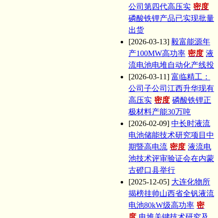
公司第四代高压实
密度
磷酸铁锂产品已实现批量
出货
[2026-03-13]
毅富能源年
产100MW高功率
密度
液
流电池电堆自动化产线投
[2026-03-11]
富临精工：
公司子公司江西升华现有
高压实
密度
磷酸铁锂正
极材料产能30万吨
[2026-02-09]
中长时液流
电池储能技术研究项目中
期暨高电流
密度
液流电
池技术评审验证会在内蒙
古磴口县举行
[2025-12-05]
大连化物所
揭榜挂帅山西省全钒液流
电池80kW级高功率
密
度
电堆关键技术研究及