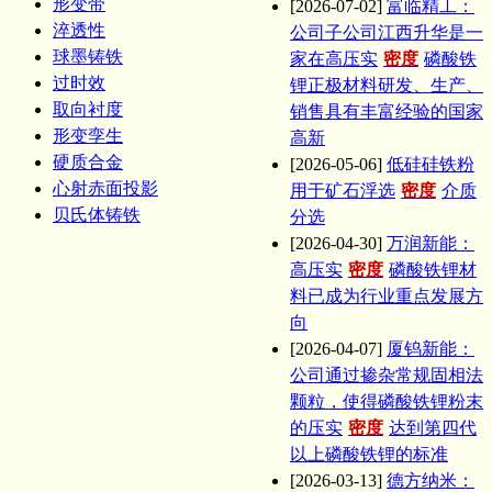
形变带
[2026-07-02]
富临精工：
淬透性
公司子公司江西升华是一
球墨铸铁
家在高压实
密度
磷酸铁
过时效
锂正极材料研发、生产、
取向衬度
销售具有丰富经验的国家
形变孪生
高新
硬质合金
[2026-05-06]
低硅硅铁粉
心射赤面投影
用于矿石浮选
密度
介质
贝氏体铸铁
分选
[2026-04-30]
万润新能：
高压实
密度
磷酸铁锂材
料已成为行业重点发展方
向
[2026-04-07]
厦钨新能：
公司通过掺杂常规固相法
颗粒，使得磷酸铁锂粉末
的压实
密度
达到第四代
以上磷酸铁锂的标准
[2026-03-13]
德方纳米：