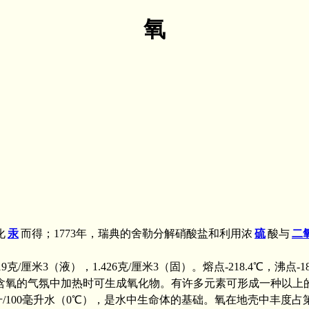
氧
化
汞
而得；1773年，瑞典的舍勒分解硝酸盐和利用浓
硫
酸与
二
1.419克/厘米3（液），1.426克/厘米3（固）。熔点-218.4℃，沸
氧的气氛中加热时可生成氧化物。有许多元素可形成一种以上的氧
升/100毫升水（0℃），是水中生命体的基础。氧在地壳中丰度占第一