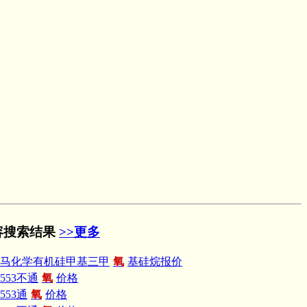
容搜索结果
>>更多
龙马化学有机硅甲基三甲
氧
基硅烷报价
553不通
氧
价格
553通
氧
价格