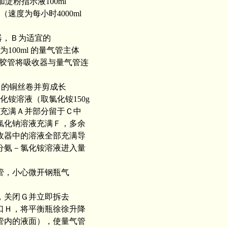
淀粉指示液100ml
（速度为每小时4000ml
器，Ｂ为适宜的
100ml 的量气管主体
胶管将吸收器与量气管连
m 的铜丝卷并剪成长
铵溶液（取氯化铵150g
，使充满Ａ并部分留于Ｃ中
氯化钠溶液充满Ｆ，多余
收器中的溶液全部充满导
分氨－氯化铵溶液进入量
管，小心微开钢瓶气
，关闭Ｇ并立即拆去
口Ｈ，将平衡瓶徐徐升降
管内的液面），使量气管