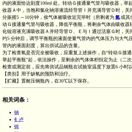
内的液面恰达刻度100ml 处。转动Ｇ接通量气管与吸收器，
收器Ａ中，当饱和氯化钠溶液流经导管Ｉ并充满导管Ｄ时，关
分振摇5 ～10分钟，俟气体被吸收近完毕时（所剩者为
氮
或其
动Ｇ接通量气管与吸收器，降低平衡瓶，将剩余气体由吸收器
化铵溶液充满吸收器Ａ并经导管Ｄ、Ｅ与Ｉ通过活塞Ｇ时，关
约5 分钟后，调节平衡瓶的液面使量气管内的气体压力与大气
管内的液面刻度，算出供试品的含量。
为了检查氧是否完全被吸收，应重复上述操作，自“转动Ｇ接
举起平衡瓶”起，依法操作，至剩余的气体体积恒定为止（二次差不
检查或测定前，应先将供试品钢瓶在试验室温度下放置6 小时
【类别】用于缺氧的预防和治疗。
【贮藏】置耐压钢瓶内，在30℃以下保存。
相关词条
：
钠
钅卢
铒