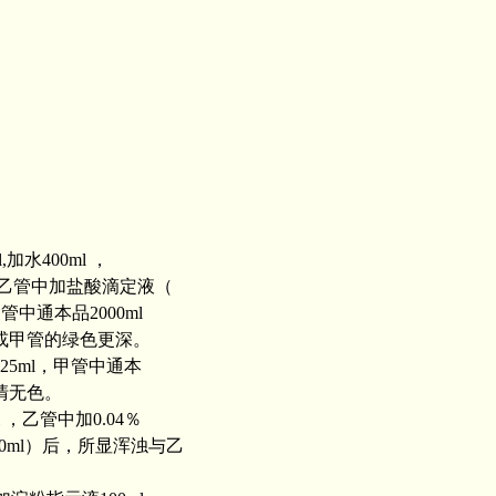
加水400ml ，
中，乙管中加盐酸滴定液（
在乙管中通本品2000ml
色或甲管的绿色更深。
25ml，甲管中通本
澄清无色。
l ，乙管中加0.04％
000ml）后，所显浑浊与乙