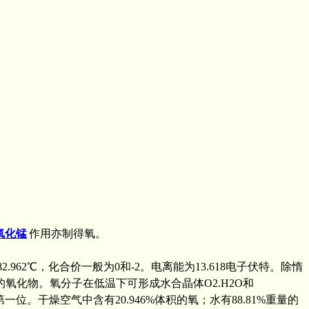
氧化锰
作用亦制得氧。
点-182.962℃，化合价一般为0和-2。电离能为13.618电子伏特。除惰
化物。氧分子在低温下可形成水合晶体O2.H2O和
位。干燥空气中含有20.946%体积的氧；水有88.81%重量的