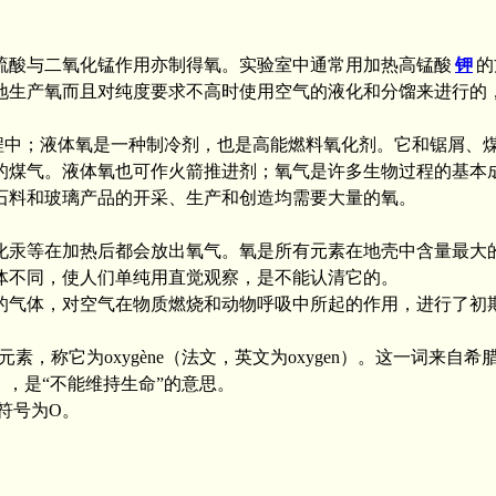
硫酸与二氧化锰作用亦制得氧。实验室中通常用加热高锰酸
钾
的
地生产氧而且对纯度要求不高时使用空气的液化和分馏来进行的
程中；液体氧是一种制冷剂，也是高能燃料氧化剂。它和锯屑、
的煤气。液体氧也可作火箭推进剂；氧气是许多生物过程的基本
石料和玻璃产品的开采、生产和创造均需要大量的氧。
化汞等在加热后都会放出氧气。氧是所有元素在地壳中含量最大
体不同，使人们单纯用直觉观察，是不能认清它的。
得的气体，对空气在物质燃烧和动物呼吸中所起的作用，进行了初
称它为oxygène（法文，英文为oxygen）。这一词来自希腊文
命），是“不能维持生命”的意思。
素符号为O。