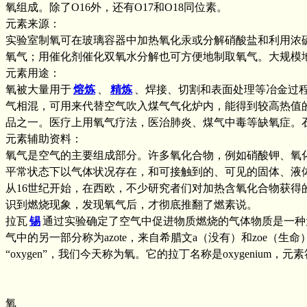
氧组成。除了O16外，还有O17和O18同位素。
元素来源：
实验室制氧可在玻璃容器中加热氧化汞或分解硝酸盐和利用浓
氧气；用催化剂催化双氧水分解也可方便地制取氧气。大规模
元素用途：
氧被大量用于
熔炼
、
精炼
、焊接、切割和表面处理等冶金过
气相混，可用来代替空气吹入煤气气化炉内，能得到较高热值
品之一。医疗上用氧气疗法，医治肺炎、煤气中毒等缺氧症。
元素辅助资料：
氧气是空气的主要组成部分。许多氧化合物，例如硝酸钾、氧
平常状态下以气体状况存在，和可接触到的、可见的固体、液
从16世纪开始，在西欧，不少研究者们对加热含氧化合物获
识到燃烧现象，发现氧气后，才彻底推翻了燃素说。
拉瓦
锡
通过实验确定了空气中促进物质燃烧的气体物质是一种元素，
气中的另一部分称为azote，来自希腊文a（没有）和zoe（生
“oxygen”，我们今天称为氧。它的拉丁名称是oxygenium，元
氧