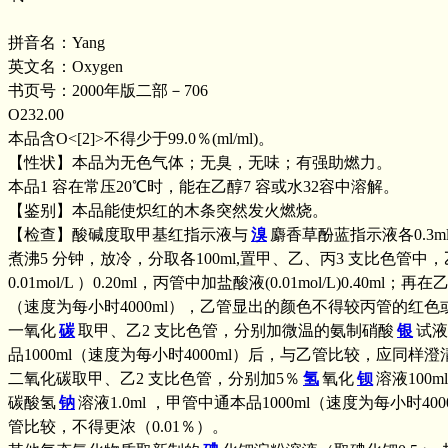
拼音名：Yang
英文名：Oxygen
书页号：2000年版二部－706
O232.00
本品含O<[2]>不得少于99.0％(ml/ml)。
【性状】本品为无色气体；无臭，无味；有强助燃力。
本品1 容在常压20℃时，能在乙醇7 容或水32容中溶解。
【鉴别】本品能使炽红的木条突然发火燃烧。
【检查】酸碱度取甲基红指示液与
溴
麝香草酚蓝指示液各0.3ml,
煮沸5 分钟，放冷，分取各100ml,置甲、乙、丙3 支比色管
0.01mol/L ）0.20ml，丙管中加盐酸液(0.01mol/L)0.40ml；再
（速度为每小时4000ml），乙管显出的颜色不得较丙管的红
一氧化
碳
取甲、乙2 支比色管，分别加微温的氨制硝酸
银
试液
品1000ml（速度为每小时4000ml）后，与乙管比较，应同样
二氧化碳取甲、乙2 支比色管，分别加5％
氢
氧化
钡
溶液100m
碳酸氢
钠
溶液1.0ml ，甲管中通本品1000ml（速度为每小时4
管比较，不得更浓（0.01％）。