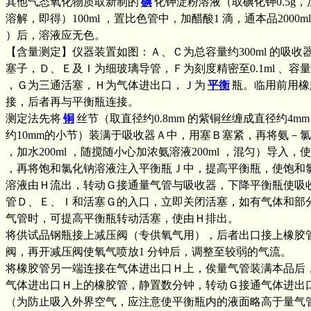
其他气态氧化物质取新制的
碘
化钾淀粉溶液（取碘化钾0.5g，加
溶解，即得）100ml ，置比色管中，加醋酸1 滴，通本品2000ml
）后，溶液应无色。
【含量测定】仪器装置如图：Ａ、Ｃ为总容量约300ml 的吸收
塞子，Ｄ、Ｅ及Ｉ为细玻璃导管，Ｆ为刻度精密至0.1ml 、容量为
，Ｇ为三通活塞，Ｈ为气体进出口，Ｊ为
平衡
瓶。临用前用橡
接，后者再与平衡瓶连接。
测定法先将
铜
丝节（取直径约0.8mm 的紫铜丝缠成直径约4m
约10mm的小节）装满于吸收器Ａ中，用塞Ｂ塞紧，再将氨－氯化
，加水200ml ，随搅随小心加浓氨溶液200ml ，混匀）导入
，再将饱和氯化钠溶液注入平衡瓶Ｊ中，提高平衡瓶，使饱和
溶液由Ｈ流出，转动Ｇ接通量气管与吸收器，下降平衡瓶使吸
管Ｄ、Ｅ、Ｉ和活塞Ｇ的入口，立即关闭活塞，如有气体和部
气管时，可提高平衡瓶转动活塞，使由Ｈ排出。
将供试品钢瓶接上减压阀（专供氧气用），后者出口接上橡胶
阀，再开减压阀使氧气喷放1 分钟后，调整至较弱的气流。
将橡胶管另一端连接在气体进出口Ｈ上，俟量气管装满本品后
气体进出口Ｈ上的橡胶管，静置数分钟，转动Ｇ接通气体进出
（为防止吸入外界空气，应注意使平衡瓶内的液面略高于量气