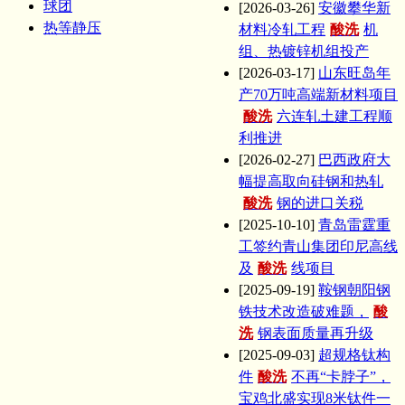
球团
[2026-03-26]
安徽攀华新
热等静压
材料冷轧工程
酸洗
机
组、热镀锌机组投产
[2026-03-17]
山东旺岛年
产70万吨高端新材料项目
酸洗
六连轧土建工程顺
利推进
[2026-02-27]
巴西政府大
幅提高取向硅钢和热轧
酸洗
钢的进口关税
[2025-10-10]
青岛雷霆重
工签约青山集团印尼高线
及
酸洗
线项目
[2025-09-19]
鞍钢朝阳钢
铁技术改造破难题，
酸
洗
钢表面质量再升级
[2025-09-03]
超规格钛构
件
酸洗
不再“卡脖子”，
宝鸡北盛实现8米钛件一