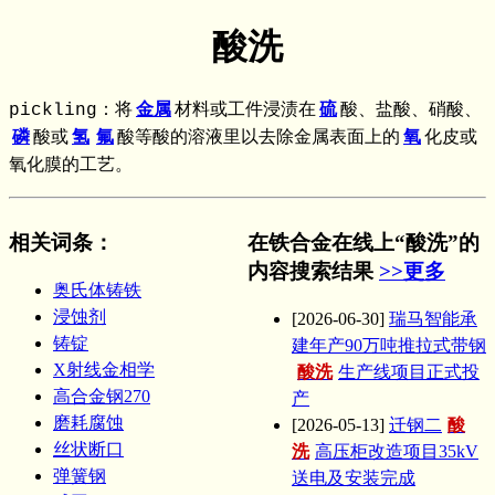
酸洗
pickling：将
金属
材料或工件浸渍在
硫
酸、盐酸、硝酸、
磷
酸或
氢
氟
酸等酸的溶液里以去除金属表面上的
氧
化皮或
氧化膜的工艺。
相关词条
：
在铁合金在线上“酸洗”的
内容搜索结果
>>更多
奥氏体铸铁
浸蚀剂
[2026-06-30]
瑞马智能承
铸锭
建年产90万吨推拉式带钢
X射线金相学
酸洗
生产线项目正式投
高合金钢270
产
磨耗腐蚀
[2026-05-13]
迁钢二
酸
丝状断口
洗
高压柜改造项目35kV
弹簧钢
送电及安装完成