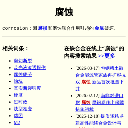
腐蚀
corrosion：因
磨损
和磨蚀联合作用引起的
金属
破坏。
相关词条
：
在铁合金在线上“腐蚀”的
内容搜索结果
>>更多
剪切断裂
荧光液渗透探伤
[2026-03-17]
包钢稀土微
腐蚀疲劳
合金能源管家族再扩容抗
蚀坑
双
腐蚀
新品首次批量下
真实断裂强度
井
硬度
[2026-02-12]
南非对进口
过时效
耐
腐蚀
厚钢卷作出保障
块型相变
措施初裁
球团
[2025-12-18]
提质降耗 构
M2
建高性能镁合金设计与