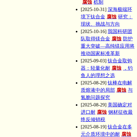
腐蚀
机制
[2025-10-31]
深海极端环
境下钛合金
腐蚀
研究：
现状、挑战与方向
[2025-10-16]
我国科研团
队取得镁合金
腐蚀
防护
重大突破—高纯镁应用将
推动国家标准革新
[2025-09-03]
钛合金取钩
器：轻量化耐
腐蚀
，钓
鱼人的理想之选
[2025-08-29]
钛棒在电解
质熔液中的局部
腐蚀
与
氢脆问题探究
[2025-08-29]
美国确定对
进口耐
腐蚀
钢材征收最
终反倾销税
[2025-08-19]
钛合金在多
元介质环境中的耐
腐蚀