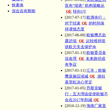
铁素体
宣布“缩表” 机构策略从
混合吉布斯能
QE
转向QT
[2017-07-17]
欧洲央行：
对于结束
QE
的时间保
持谨慎态度
[2017-06-09]
欧银鹰爪欲
露还缩
QE
运转维持现
状欧元失去保护伞
[2017-01-13]
欧银委员各
说各理
QE
未来路径或
有争议
[2017-01-11]
汇丰：欧银
鹰派施压缩减
QE
德拉
基宽松决心坚定
[2017-01-05]
丹斯克银
行：五大理由促使欧银不
会在2017年削减
QE
[2016-12-19]
海南厂家直