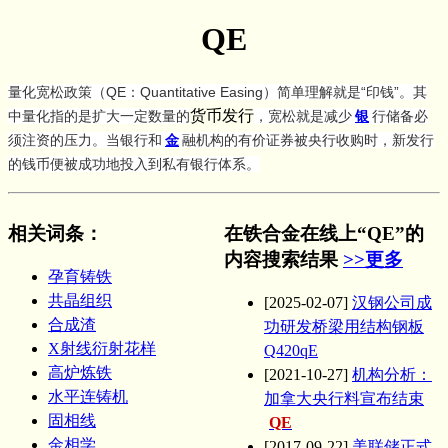
QE
量化宽松政策（QE：Quantitative Easing）简单理解就是“印钱”。其
货币发行
中量化指的是扩大一定数量的
，宽松就是减少
银
行储备必
须注资的压力。当银行和
金
融机构的有价证券被央行收购时，新发行
的钱币便被成功地投入到私有银行体系。
相关词条
：
在铁合金在线上“QE”的
内容搜索结果
>>更多
孕育铸铁
共晶组织
[2025-02-07]
汉钢公司成
合成渣
功研发桥梁用结构钢板
X射线衍射花样
Q420qE
高炉炼铁
[2021-10-27]
机构分析：
水平连铸机
加拿大央行料宣布结束
固相线
QE
金相学
[2017-09-22]
美联储正式