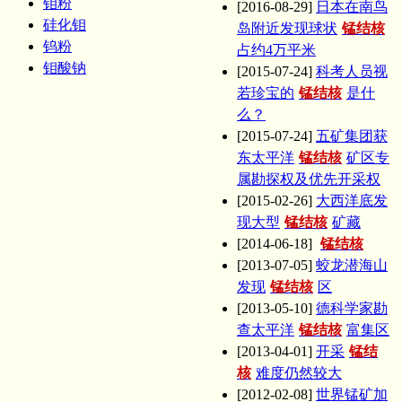
钼粉
[2016-08-29]
日本在南鸟
硅化钼
岛附近发现球状
锰结核
钨粉
占约4万平米
钼酸钠
[2015-07-24]
科考人员视
若珍宝的
锰结核
是什
么？
[2015-07-24]
五矿集团获
东太平洋
锰结核
矿区专
属勘探权及优先开采权
[2015-02-26]
大西洋底发
现大型
锰结核
矿藏
[2014-06-18]
锰结核
[2013-07-05]
蛟龙潜海山
发现
锰结核
区
[2013-05-10]
德科学家勘
查太平洋
锰结核
富集区
[2013-04-01]
开采
锰结
核
难度仍然较大
[2012-02-08]
世界锰矿加