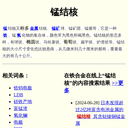
锰结核
称多
锰
结核又
金属
结核、
锰矿
球、锰矿团、锰瘤等，它是一种
铁
、锰
氧
化物的集合体，颜色常为黑色和褐黑色。锰结核的形态多
椭圆
葡萄
样，有球状、
状、马铃薯状、
状、扁平状、炉渣状等。锰结
核的大小尺寸变化也比较悬殊，从几微米到几十厘米的都有，重量最
大的有几十公斤。
相关词条
：
在铁合金在线上“锰结
核”的内容搜索结果
>>更
锆钨电极
多
LDB
硅铁产地
[2024-06-28]
日本发现超
富锰渣
过2亿吨富含电池金属的
氧化镧
锰结核
其含钴镍铜锰金
电极
属