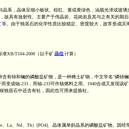
斜晶系，晶体呈细小板状。棕红、黄或黄绿色，油脂光泽或玻璃
，故具有放射性。主要产于伟晶岩、花岗岩及其与之有关的期后
矿
等。由于独居石的化学性质比较稳定、密度较大，故常形成滨
/T104-2000（以干矿
品位
计算）
铈和镧的磷酸盐矿物，是一种稀土矿物，中文学名“磷铈镧矿”，（C
变成铀-233，而铀-233可作核燃料之用。1940合成又发现该矿
候独居石中还含有钍，因此也可用来提炼钍。
e、La、Nd、Th）[PO4]、晶体属单斜晶系的磷酸盐矿物