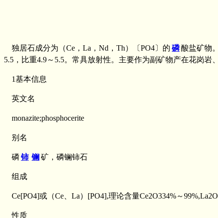
独居石成分为（Ce，La，Nd，Th）〔PO4〕的
磷
酸盐矿物
5.5，比重4.9～5.5。常具放射性。主要作为副矿物产在
1基本信息
英文名
monazite;phosphocerite
别名
磷
铈
镧
矿，磷镧铈石
组成
Ce[PO4]或（Ce、La）[PO4],理论含量Ce2O334%～99%,La2O
性质