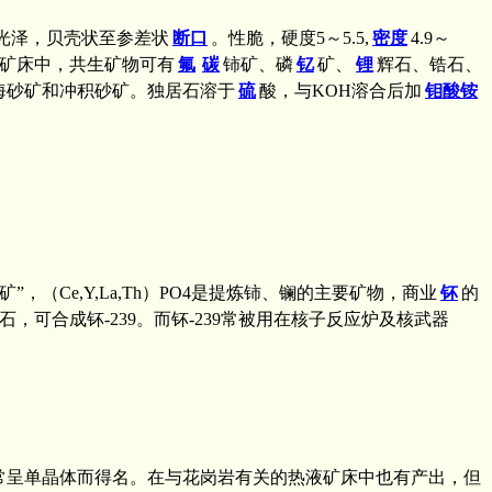
光泽，贝壳状至参差状
断口
。性脆，硬度5～5.5,
密度
4.9～
矿床中，共生矿物可有
氟
碳
铈矿、磷
钇
矿、
锂
辉石、锆石、
海砂矿和冲积砂矿。独居石溶于
硫
酸，与KOH溶合后加
钼酸铵
e,Y,La,Th）PO4是提炼铈、镧的主要矿物，商业
钚
的
石，可合成钚-239。而钚-239常被用在核子反应炉及核武器
。因经常呈单晶体而得名。在与花岗岩有关的热液矿床中也有产出，但