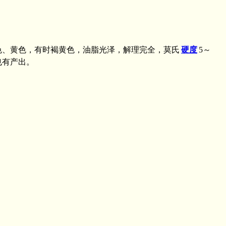
色、黄色，有时褐黄色，油脂光泽，解理完全，莫氏
硬度
5～
也有产出。