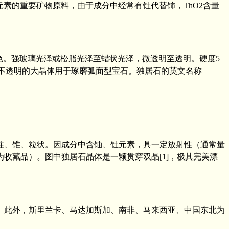
稀土元素的重要矿物原料，由于成分中经常有钍代替铈，ThO2含量
褐色。强玻璃光泽或松脂光泽至蜡状光泽，微透明至透明。硬度5
克拉。不透明的大晶体用于琢磨弧面型宝石。独居石的英文名称
柱、锥、粒状。因成分中含铀、钍元素，具一定放射性（通常量
收藏品）。图中独居石晶体是一颗贯穿双晶[1]，极其完美漂
。此外，斯里兰卡、马达加斯加、南非、马来西亚、中国东北为