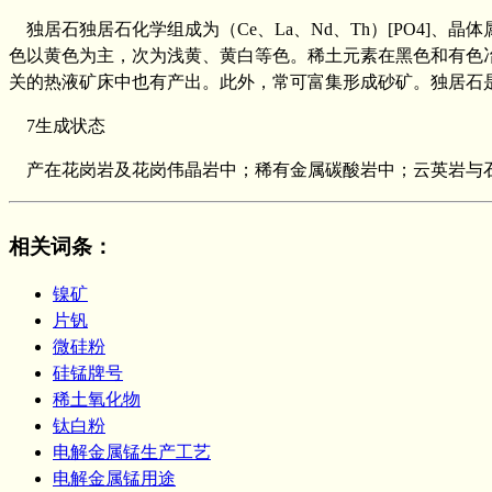
独居石独居石化学组成为（Ce、La、Nd、Th）[PO4]、
色以黄色为主，次为浅黄、黄白等色。稀土元素在黑色和有色
关的热液矿床中也有产出。此外，常可富集形成砂矿。独居石是
7生成状态
产在花岗岩及花岗伟晶岩中；稀有金属碳酸岩中；云英岩与石
相关词条
：
镍矿
片钒
微硅粉
硅锰牌号
稀土氧化物
钛白粉
电解金属锰生产工艺
电解金属锰用途