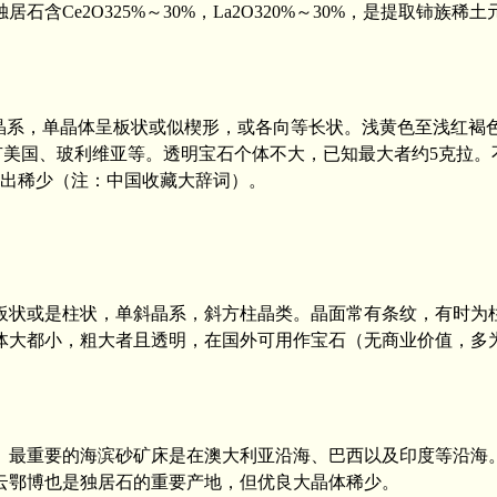
Ce2O325%～30%，La2O320%～30%，是提取铈族
单斜晶系，单晶体呈板状或似楔形，或各向等长状。浅黄色至浅红
石的国家有美国、玻利维亚等。透明宝石个体不大，已知最大者约5
矿物产出稀少（注：中国收藏大辞词）。
状或是柱状，单斜晶系，斜方柱晶类。晶面常有条纹，有时为
大都小，粗大者且透明，在国外可用作宝石（无商业价值，多为
最重要的海滨砂矿床是在澳大利亚沿海、巴西以及印度等沿海
云鄂博也是独居石的重要产地，但优良大晶体稀少。