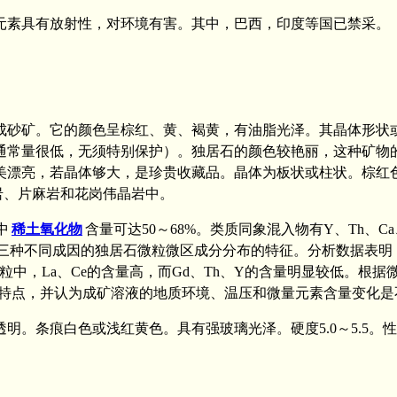
素具有放射性，对环境有害。其中，巴西，印度等国已禁采。
砂矿。它的颜色呈棕红、黄、褐黄，有油脂光泽。其晶体形状
通常量很低，无须特别保护）。独居石的颜色较艳丽，这种矿物
美漂亮，若晶体够大，是珍贵收藏品。晶体为板状或柱状。棕红
长岩、片麻岩和花岗伟晶岩中。
中
稀土氧化物
含量可达50～68%。类质同象混入物有Y、Th、Ca、[S
等三种不同成因的独居石微粒微区成分分布的特征。分析数据表明，
中，La、Ce的含量高，而Gd、Th、Y的含量明显较低。根据微区
分布的特点，并认为成矿溶液的地质环境、温压和微量元素含量变化
条痕白色或浅红黄色。具有强玻璃光泽。硬度5.0～5.5。性脆