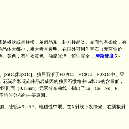
或是板状或是柱状，单斜晶系，斜方柱晶类。晶面常有条纹，有
的晶体大都小，粗大者且透明，在国外可用作宝石（无商业价
色、黄色，有时褐黄色，油脂光泽，解理完全，
摩斯硬度
5～
iO4]和[SO4]。独居石溶于H3PO4、HClO4、H2SO4中。采
花岗岩和花岗伟晶岩成因的独居石微粒中La和Ce的含量低，
剖面（0.18mm）元素分布曲线，指出了La、Ce、Nd、P、
是不均匀分布的主要原因。
。密度4.9～5.5。电磁性中弱。在X射线下发绿光。在阴极射