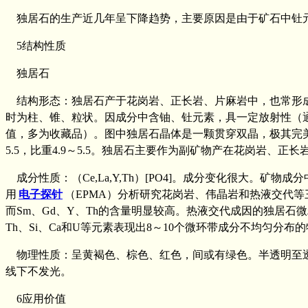
独居石的生产近几年呈下降趋势，主要原因是由于矿石中钍元
5结构性质
独居石
结构形态：独居石产于花岗岩、正长岩、片麻岩中，也常形成
时为柱、锥、粒状。因成分中含铀、钍元素，具一定放射性（
值，多为收藏品）。图中独居石晶体是一颗贯穿双晶，极其完
5.5，比重4.9～5.5。独居石主要作为副矿物产在花岗岩、正
成分性质：（Ce,La,Y,Th）[PO4]。成分变化很大。矿物成分
用
电子探针
（EPMA）分析研究花岗岩、伟晶岩和热液交代
而Sm、Gd、Y、Th的含量明显较高。热液交代成因的独居石微粒
Th、Si、Ca和U等元素表现出8～10个微环带成分不均匀
物理性质：呈黄褐色、棕色、红色，间或有绿色。半透明至透明。
线下不发光。
6应用价值