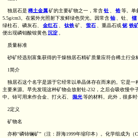
独居石是
稀土金属
矿的主要矿物之一，常含
钍
、
锆
等。单
5.5g/cm3。在紫外光照射下发鲜绿色荧光。因常含
铀
、钍、
镭
绿柱石、磷灰石、
金红石
、
钛铁
矿、
萤石
、重晶石或
铌
铁
便出现磷钼酸铵黄色
沉淀
。
质量标准
砂矿经选别富集获得的干燥独居石精矿质量应符合稀土行业标准XB
1简介
独居石这个名字是源于它经常以单晶体存在而来的。它是一种含有
主要来源。早先发现这种矿物会放射钍-232，之后会吸收慢中子而
中。铈可用来作合金、打火石、
抛光
等的材料。此外，很多时
2定义
矿物名
亦称“磷铈镧矿”（注：辞海1999年缩印本）。化学组成为（C