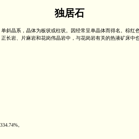
独居石
。单斜晶系，晶体为板状或柱状。因经常呈单晶体而得名。棕红
花岗岩、正长岩、片麻岩和花岗伟晶岩中，与花岗岩有关的热液矿床中
334.74%。