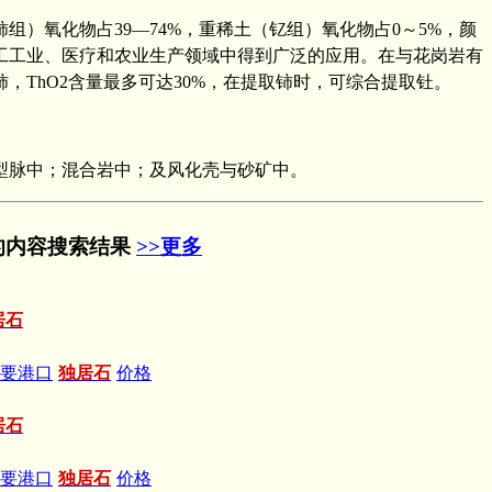
组）氧化物占39—74%，重稀土（钇组）氧化物占0～5%，颜
工工业、医疗和农业生产领域中得到广泛的应用。在与花岗岩有
ThO2含量最多可达30%，在提取铈时，可综合提取钍。
型脉中；混合岩中；及风化壳与砂矿中。
的内容搜索结果
>>更多
居石
主要港口
独居石
价格
居石
主要港口
独居石
价格