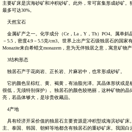
主要矿床是滨海砂矿和冲积砂矿。此外，常可富集形成砂矿。独居石含
最多可达30%。
天然宝石
金属矿产之一。化学成分（Ce，La，Y，Th）PO4。属
－5.5，密度4.9－5.5克/cm3。世界上出产宝石级独居
Monazite来自希蜡文monazem，意为无伴独居之意，寓意
3结构形态
独居石产于花岗岩、正长岩、片麻岩中，也常形成砂矿。
它的颜色呈棕红、黄、褐黄，有油脂光泽。其晶体形状或是板
很低，无须特别保护）。独居石的颜色较艳丽，这种矿物的晶体
亮，若晶体够大，是珍贵收藏品。
4产地
具有经济开采价值的独居石主要资源是冲积型或海滨砂矿床。
主、泰国、韩国、朝鲜等地都含有独居石的重砂矿床。我国白