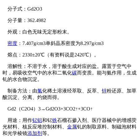
分子式：Gd2O3
分子量：362.4982
外观：白色无味无定形粉末。
密度
：7.407g/cm3单斜晶系密度为8.297g/cm3
熔点：2330±20℃（有资料说是2420℃）。
溶解性：不溶于水，溶于酸生成对应的盐。露置于空气中
时，易吸收空气中的水和二氧化
碳
而变质。能与氨作用，生成
钆的水合物沉淀。
制备方法：由
氯
化稀土溶液经萃取、反萃、
锌
粉还原、加草
酸沉淀、分离、灼烧而得。
Gd2（C2O4）3→Gd2O3+3CO2↑+3CO↑
用途：用作
钇
铝
和钇
铁
石榴石掺入剂、医疗器械中的增感荧
光材料、核反应堆控制材料、
金属
钆的制取原料、制磁泡材料
和光学棱镜
添加剂
等。