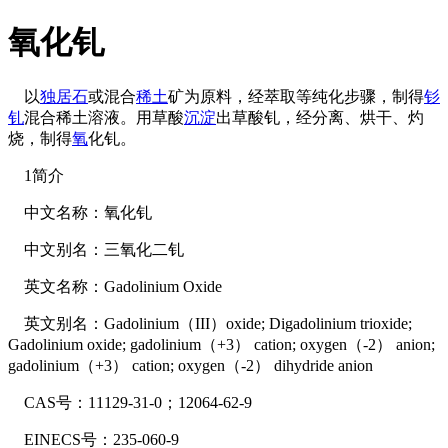
氧化钆
以
独居石
或混合
稀土
矿为原料，经萃取等纯化步骤，制得
钐
钆
混合稀土溶液。用草酸
沉淀
出草酸钆，经分离、烘干、灼
烧，制得
氧
化钆。
1简介
中文名称：氧化钆
中文别名：三氧化二钆
英文名称：Gadolinium Oxide
英文别名：Gadolinium（III）oxide; Digadolinium trioxide;
Gadolinium oxide; gadolinium（+3） cation; oxygen（-2） anion;
gadolinium（+3） cation; oxygen（-2） dihydride anion
CAS号：11129-31-0；12064-62-9
EINECS号：235-060-9