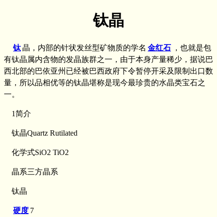
钛晶
钛
晶，内部的针状发丝型矿物质的学名
金红石
，也就是包
有钛晶属内含物的发晶族群之一，由于本身产量稀少，据说巴
西北部的巴依亚州已经被巴西政府下令暂停开采及限制出口数
量，所以品相优等的钛晶堪称是现今最珍贵的水晶类宝石之
一。
1简介
钛晶Quartz Rutilated
化学式SiO2 TiO2
晶系三方晶系
钛晶
硬度
7