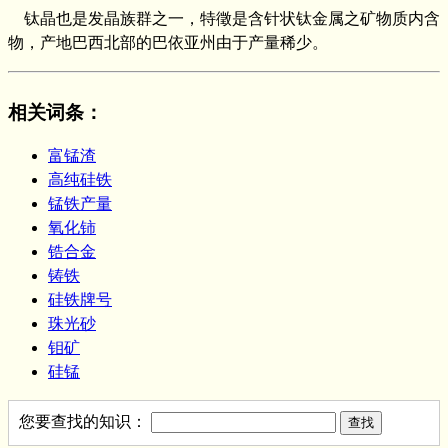
钛晶也是发晶族群之一，特徵是含针状钛金属之矿物质内含
物，产地巴西北部的巴依亚州由于产量稀少。
相关词条
：
富锰渣
高纯硅铁
锰铁产量
氧化铈
锆合金
铸铁
硅铁牌号
珠光砂
钼矿
硅锰
您要查找的知识：