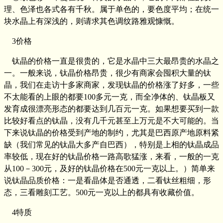
理、色泽也各式各有千秋。属于单色的，要色度平均；在统一
块水晶上有深浅的，则请求其色调纹路雅观慷慨。
3价格
钛晶的价格一直是很贵的，它是水晶中三大最昂贵的水晶之
一。一般来说，钛晶价格昂贵，很少有商家会囤积大量的钛
晶，我们在走访十多家商家，发现钛晶的价格涨了好多，一些
不太能看的上眼的都要100多元一克，而全净体的、钛晶板又
发育成很漂亮形态的都要达到几百元一克。如果想要买到一款
比较好看点的钛晶，没有几千元甚至上万元是不大可能的。当
下来说钛晶的价格受到产地的制约，尤其是巴西原产地原料紧
缺（我们常见的钛晶大多产自巴西），特别是上相的钛晶成品
率较低，现在好的钛晶价格一路高歌猛涨，来看，一般的一克
从100－300元，及好的钛晶价格在500元一克以上。）简单来
说钛晶品质价格：一是看晶体是否通透，二看钛丝粗细，形
态，三看雕刻工艺。500元一克以上的都具有收藏价值。
4特质