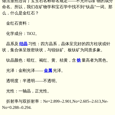
做法显然违背了宝玉石名称命名规定——不允许以矿物的成分
命名。所以，我们在矿物学和宝石学中找不到“钛晶”一词。那
么，什么是金红石？
金红石资料：
化学成分：TiO2。
晶系及
结晶
习性：四方晶系，晶体呈完好的四方柱状或针
状，集合体呈致密块状，与锐钛矿、板钛矿为同质多象。
钛晶颜色：暗红、褐红、黄、桔黄，含
铁
量高者为黑色。
光泽：金刚光泽——
金属
光泽。
透明度：半透明——不透明。
光性：一轴晶，正光性。
折射率与双折射率：Ne=2.899--2.901,No=2.605--2.613,Ne-
No=0.288--0.294.