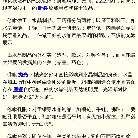
和絮状散布的气液包体；质地纯净、光润、晶莹为好，如果发
现有深浅不一的
断裂
纹或黑点就属于次品。
②瞅做工：水晶制品加工历程分为两种，即磨工和雕工。如
水晶项链、手链、耳环等属于研磨品；观音像、内画鼻烟壶等
属于雕刻品。一件做工好的水晶产品应斟酌精致，不仅能充沛
展示
出水晶制品的外在美（造型、款式、对称性等），而且能最
大限度的发掘其内在美（晶莹、巧色）。
③瞅
抛光
：抛光的好坏直接影响到水晶制品的身价。水晶
在加工历程中须经由金刚沙的揣摩，粗拙的制造会使水晶表面
存在
摩擦
的痕迹。好的水晶制品天然透明度、光泽都对比
好，按地话说“火头足”。
④瞅孔眼：对于缀穿水晶制品（如项链、手链、佛珠），要
瞅孔眼是否平直，孔的粗细是否平均，有无细小裂纹。孔壁必
需清澈透明，无“白痕”。
⑤瞅色彩：即使在统一种类的水晶中，它的不同部位的纹