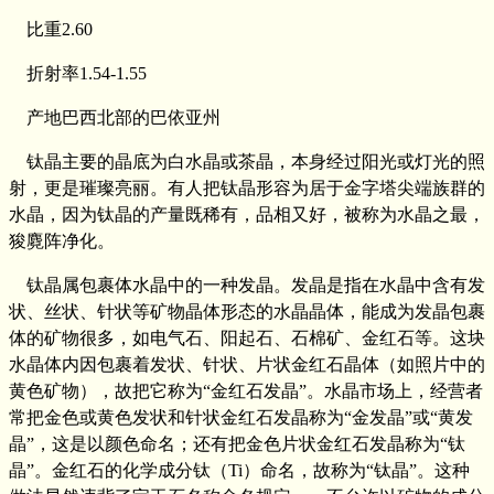
比重2.60
折射率1.54-1.55
产地巴西北部的巴依亚州
钛晶主要的晶底为白水晶或茶晶，本身经过阳光或灯光的照
射，更是璀璨亮丽。有人把钛晶形容为居于金字塔尖端族群的
水晶，因为钛晶的产量既稀有，品相又好，被称为水晶之最，
狻麑阵净化。
钛晶属包裹体水晶中的一种发晶。发晶是指在水晶中含有发
状、丝状、针状等矿物晶体形态的水晶晶体，能成为发晶包裹
体的矿物很多，如电气石、阳起石、石棉矿、金红石等。这块
水晶体内因包裹着发状、针状、片状金红石晶体（如照片中的
黄色矿物），故把它称为“金红石发晶”。水晶市场上，经营者
常把金色或黄色发状和针状金红石发晶称为“金发晶”或“黄发
晶”，这是以颜色命名；还有把金色片状金红石发晶称为“钛
晶”。金红石的化学成分钛（Ti）命名，故称为“钛晶”。这种