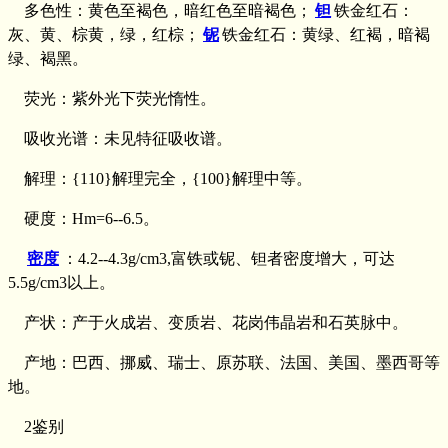
多色性：黄色至褐色，暗红色至暗褐色；
钽
铁金红石：
灰、黄、棕黄，绿，红棕；
铌
铁金红石：黄绿、红褐，暗褐
绿、褐黑。
荧光：紫外光下荧光惰性。
吸收光谱：未见特征吸收谱。
解理：{110}解理完全，{100}解理中等。
硬度：Hm=6--6.5。
密度
：4.2--4.3g/cm3,富铁或铌、钽者密度增大，可达
5.5g/cm3以上。
产状：产于火成岩、变质岩、花岗伟晶岩和石英脉中。
产地：巴西、挪威、瑞士、原苏联、法国、美国、墨西哥等
地。
2鉴别