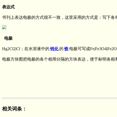
表达式
书刊上表达电极的方式很不一致，这里采用的方式是：写下各串联的
电极
Hg2Cl2|Cl；在水溶液中的
钝化
的
铁
电极可写成Fe|Fe3O4|Fe2
电极方块图把电极的各个相用分隔的方块表达，便于标明各相
相关词条
：