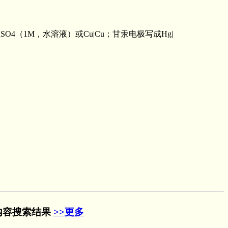
（1Μ，水溶液）或Cu|Cu；甘汞电极写成Hg|
内容搜索结果
>>更多