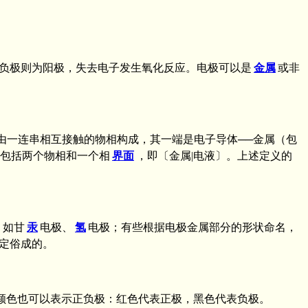
负极则为阳极，失去电子发生氧化反应。电极可以是
金属
或非
它由一连串相互接触的物相构成，其一端是电子导体──金属（包
应包括两个物相和一个相
界面
，即〔金属|电液〕。上述定义的
，如甘
汞
电极、
氢
电极；有些根据电极金属部分的形状命名，
定俗成的。
有。颜色也可以表示正负极：红色代表正极，黑色代表负极。