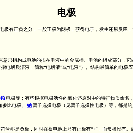
电极
电极有正负之分，一般正极为阴极，获得电子，发生还原反应，
的，原意只指构成电池的插在电液中的金属棒。电池的组成部分，
指电解质溶液，简称“电解液”或“电液”）。结构最简单的电极
铂
电极等；有些根据电极活性的氧化还原对中的特征物质命名
如参比电极、
钠
离子选择电极（见离子选择性电极）等，都是约
-”符号那是负极，同时在蓄电池上只有正极有“+”，而负极没