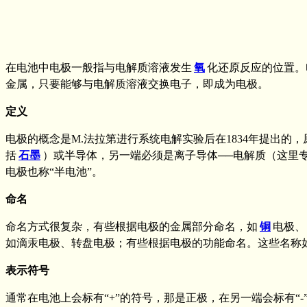
在电池中电极一般指与电解质溶液发生
氧
化还原反应的位置。
金属，只要能够与电解质溶液交换电子，即成为电极。
定义
电极的概念是M.法拉第进行系统电解实验后在1834年提出
括
石墨
）或半导体，另一端必须是离子导体──电解质（这里专
电极也称“半电池”。
命名
命名方式很复杂，有些根据电极的金属部分命名，如
铜
电极、
如滴汞电极、转盘电极；有些根据电极的功能命名。这些名称
表示符号
通常在电池上会标有“+”的符号，那是正极，在另一端会标有“