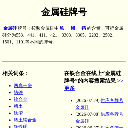
金属硅牌号
金属硅
牌号：按照金属硅中
铁
、
铝
、
钙
的含量，可把金属
硅分为553、441、411、421、3303、3305、2202、2502、
1501、1101等不同的牌号。
相关词条
：
在铁合金在线上“金属硅
牌号”的内容搜索结果
>>
两高一资
更多
铬铁
镍合金
[2026-07-29]
供应各牌号
稀土
金属硅
钛渣
[2026-07-08]
供应各牌号
稀土镁合金
金属硅
钕铁硼
[2026-06-27]
供应各牌号