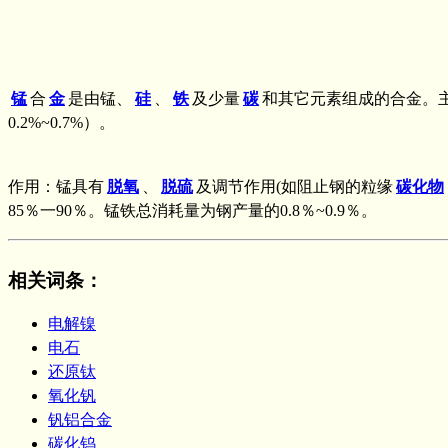
锰
合
金
是由锰、
硅
、
铁
及少量
碳
和其它元素组成的合金。
0.2%~0.7%）。
作用：锰具有
脱氧
、
脱硫
及调节作用(如阻止钢的粒缘
碳化物
85％一90％。锰铁总消耗量为钢产量的0.8％~0.9％。
相关词条
：
电解镍
电石
还原钛
氧化钒
钒铝合金
碳化钨