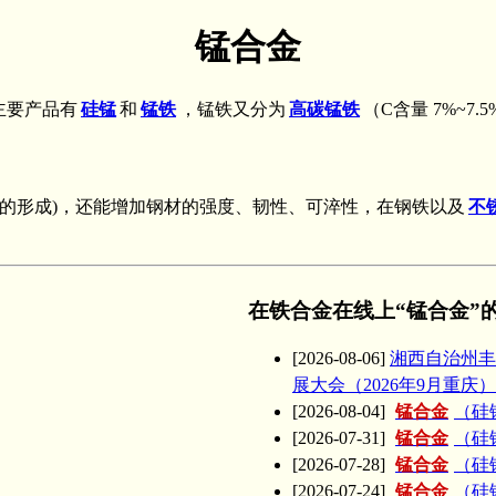
锰合金
主要产品有
硅锰
和
锰铁
，锰铁又分为
高碳锰铁
（C含量 7%~7.
的形成)，还能增加钢材的强度、韧性、可淬性，在钢铁以及
不
在铁合金在线上“锰合金”
[2026-08-06]
湘西自治州丰
展大会（2026年9月重庆）
[2026-08-04]
锰合金
（硅锰
[2026-07-31]
锰合金
（硅锰
[2026-07-28]
锰合金
（硅锰
[2026-07-24]
锰合金
（硅锰