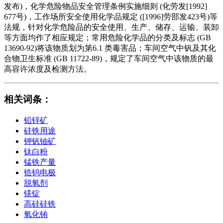
发布)，化学危险物品安全管理条例实施细则 (化劳发[1992]
677号)，工作场所安全使用化学品规定 ([1996]劳部发423号)等
法规，针对化学危险品的安全使用、生产、储存、运输、装卸
等方面均作了相应规定；常用危险化学品的分类及标志 (GB
13690-92)将该物质划为第6.1 类毒害品；车间空气中钒及其化
合物卫生标准 (GB 11722-89)，规定了车间空气中该物质的最
高容许浓度及检测方法。
相关词条
：
铅锌矿
硅铁用途
钾钒铀矿
钛白粉
锰铁产量
锆钨电极
脱氧剂
镁锭
高硅硅铁
氧化铕