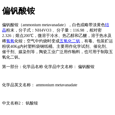
偏钒酸铵
偏钒酸铵（ammonium metavanadate），白色或略带淡黄色
结
晶
粉末，分子式：NH4VO3 、分子量：116.98 ，相对密
2.326；熔点200℃，微溶于冷水、热乙醇和乙醚，溶于热水及
稀
氢
氧
化铵；空气中灼烧时变成
五氧化二钒
，有毒。包装贮运
粉状40Kg内衬塑料袋钢纸桶。主要用作化学试剂、催化剂、
催干剂、媒染剂等，陶瓷工业广泛用作釉料，也可用于制取五
氧化二钒。
第一部分：化学品名称
化学品中文名称： 偏钒酸铵
化学品英文名称： ammonium metavanadate
中文名称2： 钒酸铵