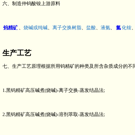
六、制造仲钨酸铵上游原料
钨精矿
、
烧碱
或
纯碱
、
离子交换树脂
、
盐酸
、
液氨
、
氯
化铵
生产工艺
七、生产工艺原理根据所用钨精矿的种类及所含杂质成分的不
1.黑钨精矿高压碱煮(烧碱)-离子交换-蒸发结晶法;
2.黑钨精矿高压碱煮(烧碱)-溶剂萃取-蒸发结晶法;