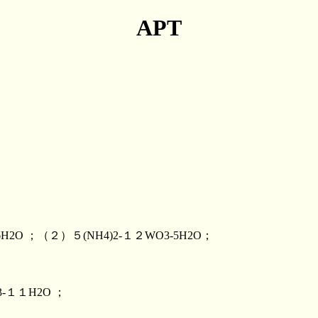
APT
2O ；（２）５(NH4)2-１２WO3-5H2O；
3-１１H2O ；