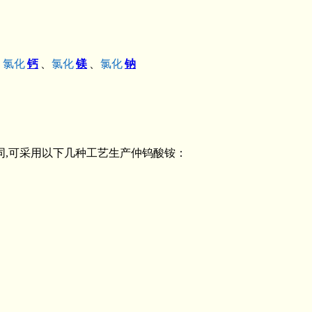
、
氯化
钙
、
氯化
镁
、
氯化
钠
同,可采用以下几种工艺生产仲钨酸铵：