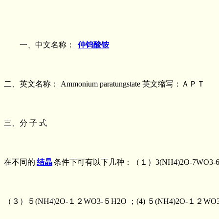
一、中文名称：
仲钨酸铵
二、英文名称： Ammonium paratungstate 英文缩写：ＡＰＴ
三、分 子 式
在不同的
结晶
条件下可有以下几种：（１）3(NH4)2O-7WO3-6H
（３）５(NH4)2O-１２WO3-５H2O ；(4) ５(NH4)2O-１２WO