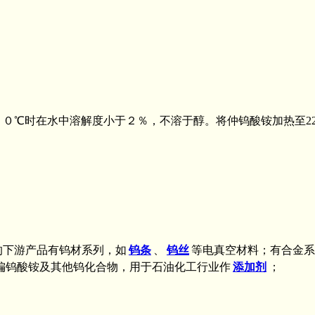
０℃时在水中溶解度小于２％，不溶于醇。将仲钨酸铵加热至220-2
的下游产品有钨材系列，如
钨条
、
钨丝
等电真空材料；有合金系
偏钨酸铵及其他钨化合物，用于石油化工行业作
添加剂
；