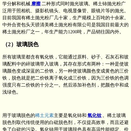
学分解和机械
摩擦
二种形式同时抛光玻璃。稀土铈抛光粉广
泛用于照相机、摄影机镜头、电视显像管、眼镜片等的抛光。
目前我国有稀土抛光粉厂几十家，生产规模上百吨的十余家。
中外合资包头天骄清美稀土抛光粉有限公司是我国目前最大的
稀土抛光粉厂之一，年生产能力1200吨，产品销往国内外。
（2）玻璃脱色
所有玻璃里都含有氧化铁，它能通过原料、砂子、石灰石和玻
璃配料中的碎玻璃带入玻璃，其存在形式有两种：一种是使玻
璃颜色变成深蓝的二价铁，另一种使玻璃颜色变成黄色的三价
铁，脱色就是把二价铁离子氧化成三价铁，因为三价铁的色调
强度只有二价铁的十分之一。然后添加补色剂，把颜色中和成
浅绿色。
用于玻璃脱色的
稀土元素
主要是氧化铈和
氧化钕
。稀土玻璃
脱色剂取代传统使用的白砒脱色剂，不仅提高效率，而且还避
免了白砒的污染。氧化铈用于玻璃脱色具有高温性能稳定、价