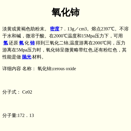
氧化铈
淡黄或黄褐色助粉末。
密度
7．13g／cm3。熔点2397℃。不溶
于水和碱，微溶于酸。在2000℃温度和15Mpa压力下，可用
氢
还原
氧
化
铈
得到三氧化二铈,温度游离在2000℃间，压力
游离在5Mpa压力时，氧化铈呈微黄略带红色,还有粉红色，其
性能是做
抛光
材料。
详细内容 名称： 氧化铈;cerous oxide
分子式： Ce02
分子量:172．13