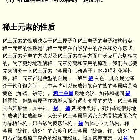
稀土元素的性质
稀土元素的性质决定于稀土原子和稀土离子的电子结构特点。
稀土元素的性质是与稀土元素在自然界中的存在和分布形式、
稀土元素分离的方法以及稀土元素在各方面广泛应用密切相关
的。为了更好地理解稀土元素分离和应用的原理，我们有必要
先来研究一下稀土元素（金属和+3价离子）的物理和化学性
质。稀土元素都是典型的金属，一般呈
银
灰色，其金属光泽
介于铁和银之间。其中某些可以形成带颜色的盐的金属略具淡
黄色（如镨、钕等）。
稀土金属
质地柔软，如铈和镧同
锡
一
样柔软，但随着原子序数增大而有逐渐变硬的趋势。稀土金属
具有延展性，其中铈、
钐
、
镱
延展性良好，例如铈能很好地
轧成薄片抽成细丝。大部分稀土金属呈紧密六方晶格或面心立
方晶格结构，只有钐为菱形结构，
铕
为体心立方结构。稀土
金属（除铕、镱外）的密度和稀土金属（除镧、铕、镱外）的
熔点都随着原子序数的增加而增加。就其密度而言，以
钪
为