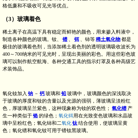
格低廉和不吸收可见光等优点。
（3）玻璃着色
稀土离子在高温下具有稳定而鲜艳的颜色，用来掺入料液中，
制造各种颜色的玻璃。钕、
镨
、
铒
、铈等
稀土氧化物
都是
极佳的玻璃着色剂，当添加稀土着色剂的透明玻璃吸收波长为
400～700纳米的可见光时，呈现出美丽的彩色。用这些彩色玻
璃可以制作航空航海、各种交通工具的指示灯罩及各种高级艺
术装饰品。
氧化钕加入
钠
－
钙
玻璃和
铅
玻璃中，玻璃颜色的深浅取决
于玻璃的厚度和钕的含量以及光源的强弱，薄玻璃呈淡粉红
色，厚玻璃呈兰紫色，这种现象称为钕的双色性；
氧化镨
产
生一种类似于
铬
的绿色；
氧化铒
用在光致变色玻璃和水晶玻
璃中呈粉红色；氧化铈和二
氧化
钛
结合使用，使玻璃呈黄
色；氧化镨和氧化钕可用于镨钕黑玻璃。