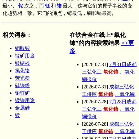
最小、
钇
次之，而
铥
和
镥
最大，这与它们的原子半径的变
化趋势相一致。它们的沸点，镱最低，镧和铈最高。
相关词条
：
在铁合金在线上“氧化
铈”的内容搜索结果
>>更
钼酸铵
多
锰矿用途
锰结核
[2026-07-31]
7月31日成都
氯化铬
三弘化工
氧化铈
、氧化
荧光粉
镧报价
硅铁粉
[2026-07-31]
成都三弘化
铅锌矿
工供应
氧化铈
、氧化镧
锰铁用途
[2026-07-28]
7月28日成都
金属硅
三弘化工
氧化铈
、氧化
锰
镧报价
[2026-07-28]
成都三弘化
工供应
氧化铈
、氧化镧
[2026-07-23]
7月23日成都