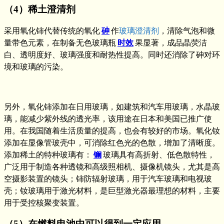
（4）稀土澄清剂
采用氧化铈代替传统的氧化
砷
作
玻璃澄清剂
，清除气泡和微
量带色元素，在制备无色玻璃瓶
时效
果显著，成品晶荧洁
白、透明度好、玻璃强度和耐热性提高。同时还消除了砷对环
境和玻璃的污染。
另外，氧化铈添加在日用玻璃，如建筑和汽车用玻璃，水晶玻
璃，能减少紫外线的透光率，该用途在日本和美国已推广使
用。在我国随着生活质量的提高，也会有较好的市场。氧化钕
添加在显像管玻壳中，可消除红色光的色散，增加了清晰度。
添加稀土的特种玻璃有：
镧
玻璃具有高折射、低色散特性，
广泛用于制造各种透镜和高级照相机、摄像机镜头，尤其是高
空摄影装置的镜头；铈防辐射玻璃，用于汽车玻璃和电视玻
壳；钕玻璃用于激光材料，是巨型激光器最理想的材料，主要
用于受控核聚变装置。
（5）在燃料电池中可以得到一定应用。