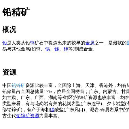
铅精矿
概况
铅
是人类从铅
锌
矿石中提炼出来的较早的
金属
之一，是最软的
易与其他金属(如锌、
锡
、
锑
、
砷
等)制成合金。
资源
中国
铅锌矿
资源比较丰富，全国除上海、天津、香港外，均有铅锌
铅储量占全国总储量17%，位居全国榜首；广东、内蒙古、甘肃、
如甘肃、广东、广西、湖南等省(区)的锌矿资源也较丰富，均
类型来看，有与花岗岩有关的花岗岩型(广东连平)、夕卡岩型(
部铅锌矿)，有产于海相
碳
酸盐(广东凡口)、泥岩-碎屑岩系中
古生代
铅锌矿资源
力量丰富。