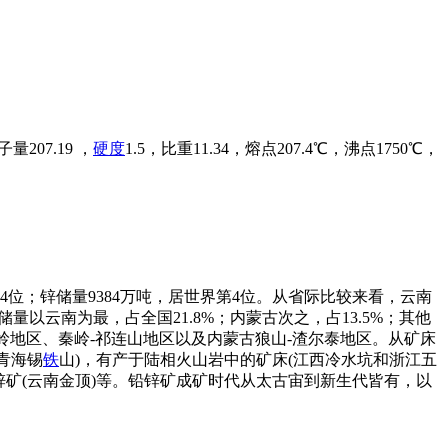
07.19 ，
硬度
1.5，比重11.34，熔点207.4℃，沸点1750℃，
4位；锌储量9384万吨，居世界第4位。从省际比较来看，云南
以云南为最，占全国21.8%；内蒙古次之，占13.5%；其他
岭地区、秦岭-祁连山地区以及内蒙古狼山-渣尔泰地区。从矿床
青海锡
铁
山)，有产于陆相火山岩中的矿床(江西冷水坑和浙江五
锌矿(云南金顶)等。铅锌矿成矿时代从太古宙到新生代皆有，以