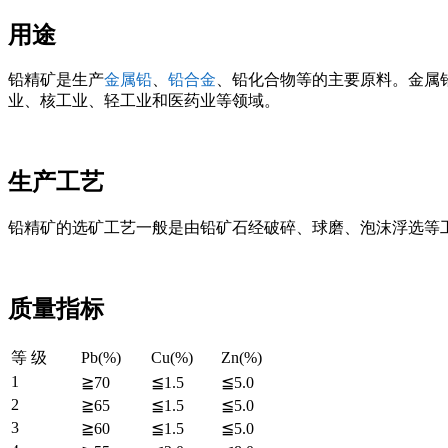
用途
铅精矿是生产
金属铅
、
铅合金
、铅化合物等的主要原料。金属
业、核工业、轻工业和医药业等领域。
生产工艺
铅精矿的选矿工艺一般是由铅矿石经破碎、球磨、泡沫浮选等工艺
质量指标
等 级
Pb(%)
Cu(%)
Zn(%)
1
≧70
≦1.5
≦5.0
2
≧65
≦1.5
≦5.0
3
≧60
≦1.5
≦5.0