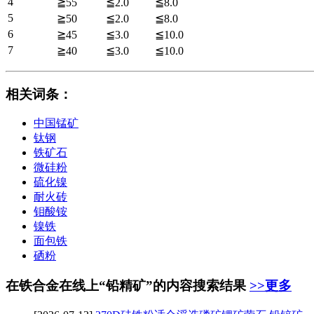
4
≧55
≦2.0
≦8.0
5
≧50
≦2.0
≦8.0
6
≧45
≦3.0
≦10.0
7
≧40
≦3.0
≦10.0
相关词条
：
中国锰矿
钛钢
铁矿石
微硅粉
硫化镍
耐火砖
钼酸铵
镍铁
面包铁
硒粉
在铁合金在线上“铅精矿”的内容搜索结果
>>更多