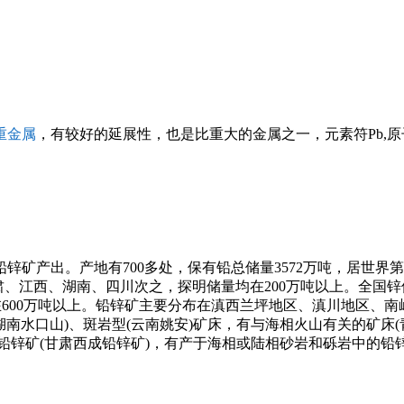
重金属
，有较好的延展性，也是比重大的金属之一，元素符Pb,原子量2
矿产出。产地有700多处，保有铅总储量3572万吨，居世界第
江西、湖南、四川次之，探明储量均在200万吨以上。全国锌储量
在600万吨以上。铅锌矿主要分布在滇西兰坪地区、滇川地区、南
湖南水口山)、斑岩型(云南姚安)矿床，有与海相火山有关的矿床(
的铅锌矿(甘肃西成铅锌矿)，有产于海相或陆相砂岩和砾岩中的铅