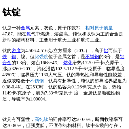
钛锭
钛是一种
金属
元素，灰色，原子序数22，
相对原子质量
47.87。能在
氮
气中燃烧，熔点高。钝钛和以钛为主的合金是
新型的结构材料，主要用于航天工业和航海工业。
钛的
密度
为4.506-4.516克/立方厘米（20℃），高于
铝
而低于
铁
、
铜
、镍。但
比强度
位于金属之首，是
不锈钢
的3倍，是
铝
合金
的1.3倍。熔点1668±4℃，
熔化
潜热3.7-5.0千卡/克原子，
沸点3260±20℃，汽化潜热102.5-112.5千卡/克原子，临界温度
4350℃，临界压力1130大气压。钛的导热性和导电性能较差，
近似或略低于
不锈钢
，钛具有超导性，纯钛的超导临界温度为
0.38-0.4K。在25℃时，钛的热容为0.126卡/克原子·度，热焓
1149卡/克原子，熵为7.33卡/克原子·度，金属钛是顺磁性物
质，导磁率为1.00004。
钛具有可塑性，
高纯钛
的延伸率可达50-60%，断面收缩率可
达70-80%，但强度低，不宜作结构材料。钛中杂质的存在，