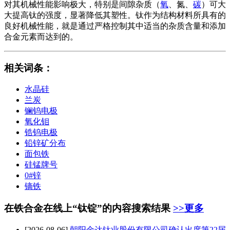
对其机械性能影响极大，特别是间隙杂质（
氧
、氮、
碳
）可大
大提高钛的强度，显著降低其塑性。钛作为结构材料所具有的
良好机械性能，就是通过严格控制其中适当的杂质含量和添加
合金元素而达到的。
相关词条
：
水晶硅
兰炭
镧钨电极
氧化钼
锆钨电极
铅锌矿分布
面包铁
硅锰牌号
0#锌
镝铁
在铁合金在线上“钛锭”的内容搜索结果
>>更多
[2026-08-06]
朝阳金达
钛
业股份有限公司确认出席第22届