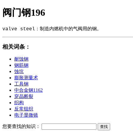
阀门钢196
valve steel：制造内燃机中的气阀用的钢。
相关词条
：
耐蚀钢
钢筋钢
蚀坑
膨胀测量术
工具钢
中合金钢1162
穿晶断裂
织构
反常组织
电子显微镜
您要查找的知识：