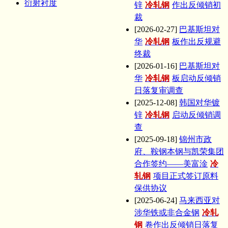
衍射衬度
锌
冷轧钢
作出反倾销初
裁
[2026-02-27]
巴基斯坦对
华
冷轧钢
板作出反规避
终裁
[2026-01-16]
巴基斯坦对
华
冷轧钢
板启动反倾销
日落复审调查
[2025-12-08]
韩国对华镀
锌
冷轧钢
启动反倾销调
查
[2025-09-18]
锦州市政
府、鞍钢本钢与凯荣集团
合作签约——美富淦
冷
轧钢
项目正式签订原料
保供协议
[2025-06-24]
马来西亚对
涉华铁或非合金钢
冷轧
钢
卷作出反倾销日落复