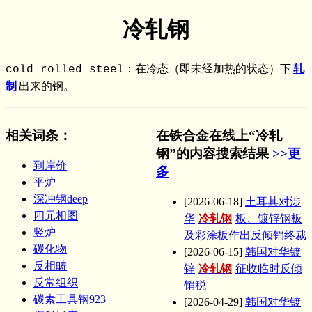
冷轧钢
cold rolled steel：在冷态（即未经加热的状态）下
轧
制
出来的钢。
相关词条
：
在铁合金在线上“冷轧
钢”的内容搜索结果
>>更
到岸价
多
平炉
深冲钢deep
[2026-06-18]
土耳其对涉
四元相图
华
冷轧钢
板、镀锌钢板
竖炉
及彩涂板作出反倾销终裁
碳化物
[2026-06-15]
韩国对华镀
反相畴
锌
冷轧钢
征收临时反倾
反常组织
销税
碳素工具钢923
[2026-04-29]
韩国对华镀