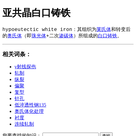
亚共晶白口铸铁
hypoeutectic white iron：其组织为
莱氏体
和转变后
的
奥氏体
（即
珠光体
+二次
渗碳体
）所组成的
白口铸铁
。
相关词条
：
γ射线探伤
轧制
纵裂
偏聚
复型
针孔
低淬透性钢135
奥氏体化处理
衬度
连续轧制
您要查找的知识：