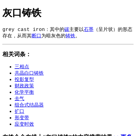
灰口铸铁
grey cast iron：其中的
碳
主要以
石墨
（呈片状）的形态
存在，从而其
断口
为暗灰色的
铸铁
。
相关词条
：
三相点
共晶白口铸铁
投影复型
财政政策
化学平衡
去气
组合式结晶器
扩口
形变带
应变时效