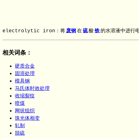
electrolytic iron：将
废钢
在
硫
酸
铁
的水溶液中进行
相关词条
：
硬质合金
固溶处理
模具钢
马氏体时效处理
收缩裂纹
喷煤
网状组织
珠光体相变
轧制
脱硫