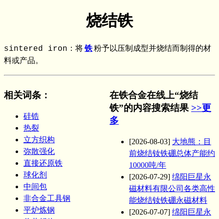
烧结铁
sintered iron：将
铁
粉予以压制成型并烧结而制得的材
料或产品。
相关词条
：
在铁合金在线上“烧结
铁”的内容搜索结果
>>更
硅锆
多
热裂
立方织构
[2026-08-03]
大地熊：目
弥散强化
前烧结钕铁硼总体产能约
直接还原铁
10000吨/年
球化剂
[2026-07-29]
绵阳巨星永
中间包
磁材料有限公司各类高性
非合金工具钢
能烧结钕铁硼永磁材料
平炉炼钢
[2026-07-07]
绵阳巨星永