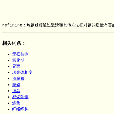
refining：炼钢过程通过造渣和其他方法把对钢的质量
相关词条
：
无损检测
氧化期
界面
珠光体相变
预脱氧
脱磷
结晶
易切削钢
炼焦
纤维织构