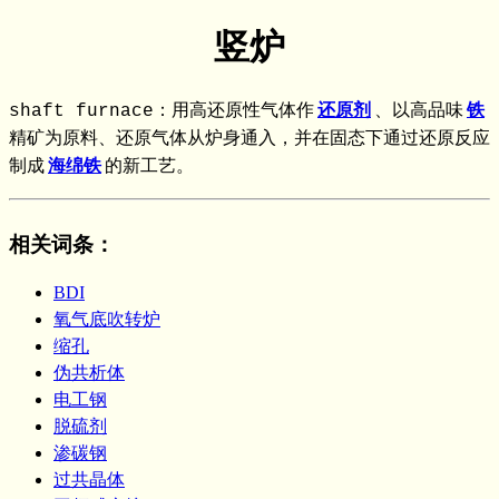
竖炉
shaft furnace：用高还原性气体作
还原剂
、以高品味
铁
精矿为原料、还原气体从炉身通入，并在固态下通过还原反应
制成
海绵铁
的新工艺。
相关词条
：
BDI
氧气底吹转炉
缩孔
伪共析体
电工钢
脱硫剂
渗碳钢
过共晶体