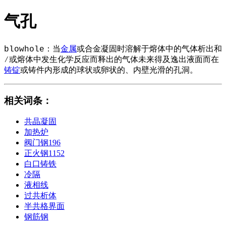
气孔
blowhole：当
金属
或合金凝固时溶解于熔体中的气体析出和
∕或熔体中发生化学反应而释出的气体未来得及逸出液面而在
铸锭
或铸件内形成的球状或卵状的、内壁光滑的孔洞。
相关词条
：
共晶凝固
加热炉
阀门钢196
正火钢1152
白口铸铁
冷隔
液相线
过共析体
半共格界面
钢筋钢