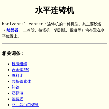
水平连铸机
horizontal caster：连铸机的一种机型。其主要设备
（
结晶器
、二冷段、拉坯机、切割机、辊道等）均布置在水
平位置上。
相关词条
：
显微组织
合金钢359
燃料比
共析铁素体
熟铁
还原渣
连铸坯
亚共晶白口铸铁