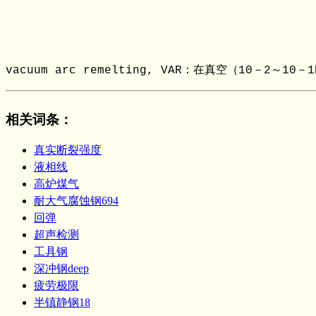
vacuum arc remelting, VAR：在真空（10－2～1
相关词条
：
真实断裂强度
液相线
高炉煤气
耐大气腐蚀钢694
回弹
超声检测
工具钢
深冲钢deep
疲劳极限
半镇静钢18