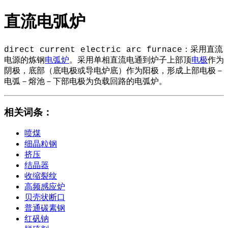
直流电弧炉
direct current electric arc furnace：采用直流
电源的炼钢
电弧炉
。采用单相直流电通到炉子上部顶
电极
作为
阴极，底部（底电极或导电炉底）作为阳极，形成上部电极－
电弧－熔池－下部电极为负载回路的电弧炉。
相关词条
：
喷煤
细晶粒钢
挤压
结晶器
收缩裂纹
高频感应炉
贝壳状断口
普通碳素钢
红矾钠