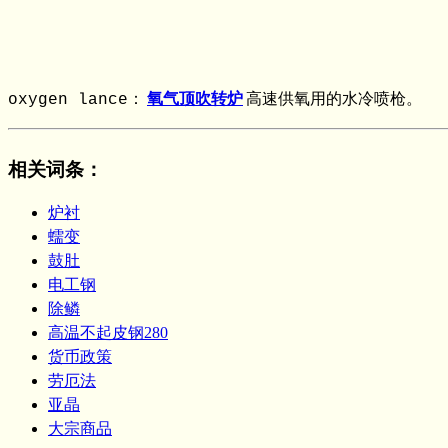
oxygen lance：
氧气顶吹转炉
高速供氧用的水冷喷枪。
相关词条
：
炉衬
蠕变
鼓肚
电工钢
除鳞
高温不起皮钢280
货币政策
劳厄法
亚晶
大宗商品