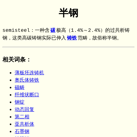
半钢
semisteel：一种含
碳
极高（1.4%～2.4%）的过共析铸
钢，这类高碳铸钢实际已伸入
铸铁
范畴，故俗称半钢。
相关词条
：
薄板坯连铸机
奥氏体铸铁
磁畴
纤维状断口
钢锭
动态回复
第二相
亚共析体
石墨钢