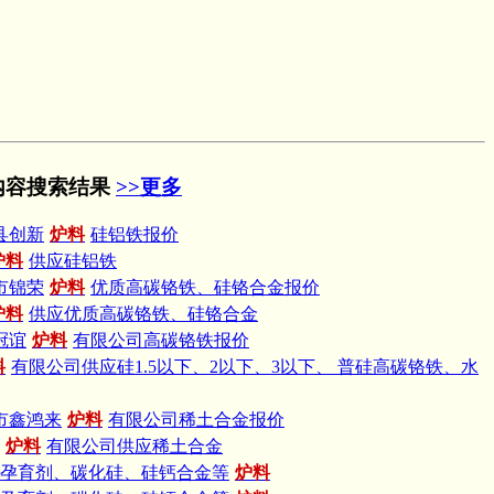
内容搜索结果
>>更多
县创新
炉料
硅铝铁报价
炉料
供应硅铝铁
市锦荣
炉料
优质高碳铬铁、硅铬合金报价
炉料
供应优质高碳铬铁、硅铬合金
冠谊
炉料
有限公司高碳铬铁报价
料
有限公司供应硅1.5以下、2以下、3以下、 普硅高碳铬铁、水
兴市鑫鸿来
炉料
有限公司稀土合金报价
炉料
有限公司供应稀土合金
孕育剂、碳化硅、硅钙合金等
炉料