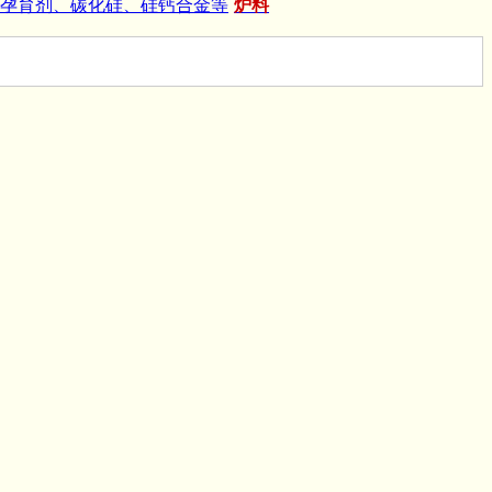
孕育剂、碳化硅、硅钙合金等
炉料