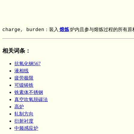
charge, burden：装入
熔炼
炉内且参与熔炼过程的所有原
相关词条
：
抗氧化钢567
液相线
疲劳极限
可锻铸铁
铁素体不锈钢
真空吹氧脱碳法
高炉
轧制方向
衍射衬度
中频感应炉