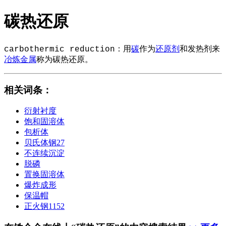
碳热还原
carbothermic reduction：用
碳
作为
还原剂
和发热剂来
冶炼
金属
称为碳热还原。
相关词条
：
衍射衬度
饱和固溶体
包析体
贝氏体钢27
不连续沉淀
脱磷
置换固溶体
爆炸成形
保温帽
正火钢1152