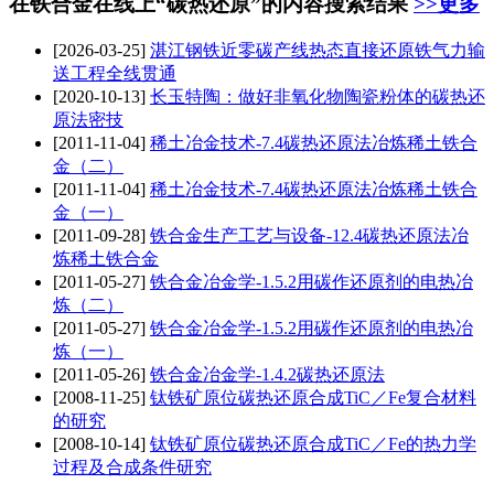
在铁合金在线上“碳热还原”的内容搜索结果
>>更多
[2026-03-25]
湛江钢铁近零碳产线热态直接还原铁气力输
送工程全线贯通
[2020-10-13]
长玉特陶：做好非氧化物陶瓷粉体的
碳热还
原
法密技
[2011-11-04]
稀土冶金技术-7.4
碳热还原
法冶炼稀土铁合
金（二）
[2011-11-04]
稀土冶金技术-7.4
碳热还原
法冶炼稀土铁合
金（一）
[2011-09-28]
铁合金生产工艺与设备-12.4
碳热还原
法冶
炼稀土铁合金
[2011-05-27]
铁合金冶金学-1.5.2用碳作还原剂的电热冶
炼（二）
[2011-05-27]
铁合金冶金学-1.5.2用碳作还原剂的电热冶
炼（一）
[2011-05-26]
铁合金冶金学-1.4.2
碳热还原
法
[2008-11-25]
钛铁矿原位
碳热还原
合成TiC／Fe复合材料
的研究
[2008-10-14]
钛铁矿原位
碳热还原
合成TiC／Fe的热力学
过程及合成条件研究