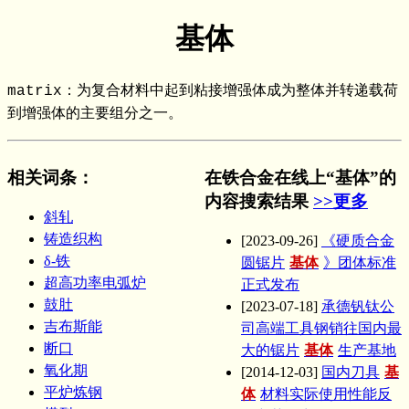
基体
matrix：为复合材料中起到粘接增强体成为整体并转递载荷
到增强体的主要组分之一。
相关词条
：
在铁合金在线上“基体”的
内容搜索结果
>>更多
斜轧
铸造织构
[2023-09-26]
《硬质合金
δ-铁
圆锯片
基体
》团体标准
超高功率电弧炉
正式发布
鼓肚
[2023-07-18]
承德钒钛公
吉布斯能
司高端工具钢销往国内最
断口
大的锯片
基体
生产基地
氧化期
[2014-12-03]
国内刀具
基
平炉炼钢
体
材料实际使用性能反