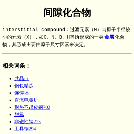
间隙化合物
interstitial compound：过渡元素（M）与原子半径较
小的元素（X），如C、N、B、H等所形成的一类
金属
化合
物，其形成主要由原子尺寸因素来决定。
相关词条
：
共晶点
钢包精炼
连铸坯
直流电弧炉
耐热不起皮钢702
脱氧
非磁性钢213
工具钢294