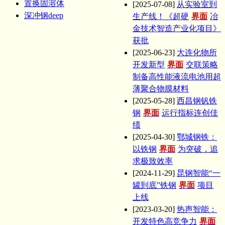
置换固溶体
[2025-07-08]
从实验室到
深冲钢deep
生产线！《超硬
界面
冶
金技术智造产业化项目》
获批
[2025-06-23]
大连化物所
开发新型
界面
交联策略
制备高性能液流电池用超
薄聚合物膜材料
[2025-05-28]
西昌钢钒铁
钢
界面
运行指标连创佳
绩
[2025-04-30]
鄂城钢铁：
以铁钢
界面
为突破，追
求极致效率
[2024-11-29]
昆钢智能“一
罐到底”铁钢
界面
项目
上线
[2023-03-20]
热声智能：
开发特色高竞争力
界面