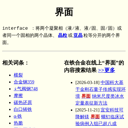
界面
interface ：将两个凝聚相（液∕液、液∕固、固∕固）或
者同一个固相的两个晶体、
晶粒
或
亚晶
粒等分开的两个界
面。
相关词条
：
在铁合金在线上“界面”的
内容搜索结果
>>更多
横裂
合金钢359
[2026-03-18]
中国科大基
♀气阀钢748
于金刚石量子传感实现环
摩擦
境
界面
纳米尺度类冰水
碳热还原
定量表征新方法
白口铸铁
[2025-11-21]
宜安科技可
α-铁
降解镁
界面
螺钉临床试
热脆
验病例入组已超八成