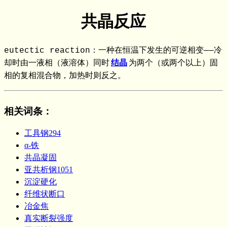
共晶反应
eutectic reaction：一种在恒温下发生的可逆相变——冷
却时由一液相（液溶体）同时
结晶
为两个（或两个以上）固
相的复相混合物，加热时则反之。
相关词条
：
工具钢294
α-铁
共晶凝固
亚共析钢1051
沉淀硬化
纤维状断口
冶金焦
真实断裂强度