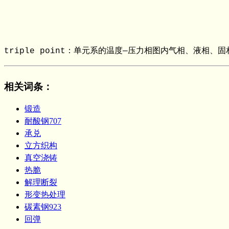
triple point：单元系的温度—压力相图内气相、液相、
相关词条
：
锻造
耐酸钢707
承兑
立方织构
真空浇铸
热脆
解理断裂
形变热处理
碳素钢923
回弹