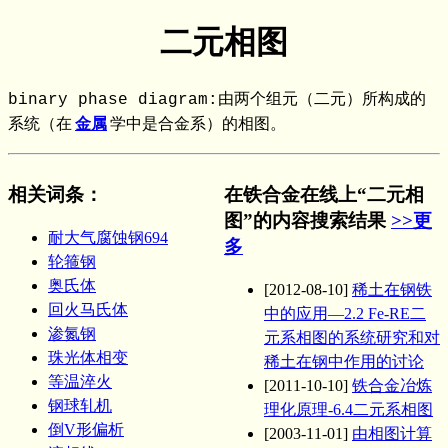
二元相图
binary phase diagram:由两个组元（二元）所构成的
系统（在
金属
学中是合金系）的相图。
相关词条
：
在铁合金在线上“二元相
图”的内容搜索结果
>>更
耐大气腐蚀钢694
多
轮箍钢
奥氏体
[2012-08-10]
稀土在钢铁
回火马氏体
中的应用—2.2 Fe-RE二
渗氮钢
元系相图的系统研究和对
珠光体相变
稀土在钢中作用的讨论
等温淬火
[2011-10-10]
铁合金冶炼
钢球轧机
理化原理-6.4二元系相图
倒V形偏析
[2003-11-01]
由相图计算