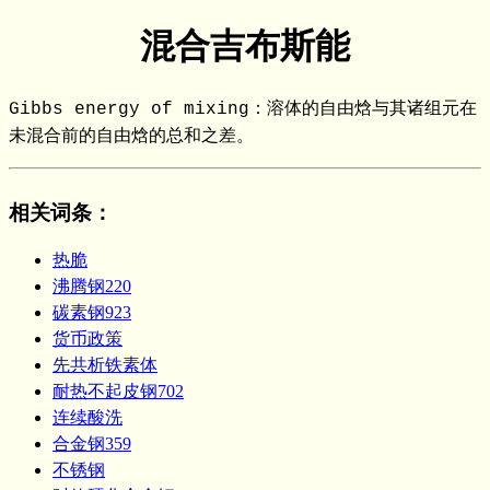
混合吉布斯能
Gibbs energy of mixing：溶体的自由焓与其诸组元在
未混合前的自由焓的总和之差。
相关词条
：
热脆
沸腾钢220
碳素钢923
货币政策
先共析铁素体
耐热不起皮钢702
连续酸洗
合金钢359
不锈钢