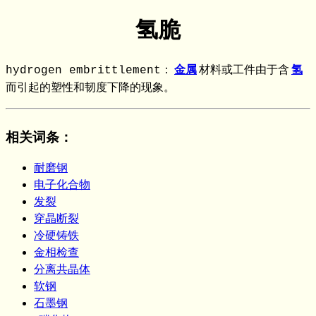
氢脆
hydrogen embrittlement：
金属
材料或工件由于含
氢
而引起的塑性和韧度下降的现象。
相关词条
：
耐磨钢
电子化合物
发裂
穿晶断裂
冷硬铸铁
金相检查
分离共晶体
软钢
石墨钢