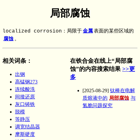
局部腐蚀
localized corrosion：局限于
金属
表面的某些区域的
腐蚀
。
相关词条
：
在铁合金在线上“局部腐
蚀”的内容搜索结果
>>更
出钢
多
高锰钢273
连续酸洗
[2025-08-29]
钛棒在电解
间接还原
质熔液中的
局部腐蚀
与
灰口铸铁
氢脆问题探究
脱模
等静压
调宽结晶器
摩斯硬度