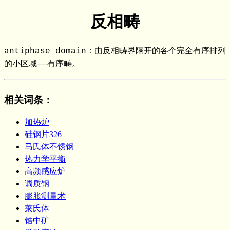
反相畴
antiphase domain：由反相畴界隔开的各个完全有序排列
的小区域——有序畴。
相关词条
：
加热炉
硅钢片326
马氏体不锈钢
热力学平衡
高频感应炉
调质钢
膨胀测量术
莱氏体
锆中矿