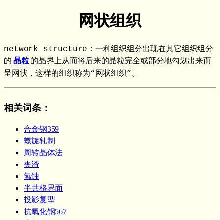
网状组织
network structure：一种组织组分出现在其它组织组分
的
晶粒
的晶界上从而将后来的晶粒完全或部分地勾划出来而
呈网状，这样的组织称为“网状组织”。
相关词条
：
合金钢359
螺旋轧制
周转晶体法
夹渣
氢蚀
半共格界面
投影复型
抗氧化钢567