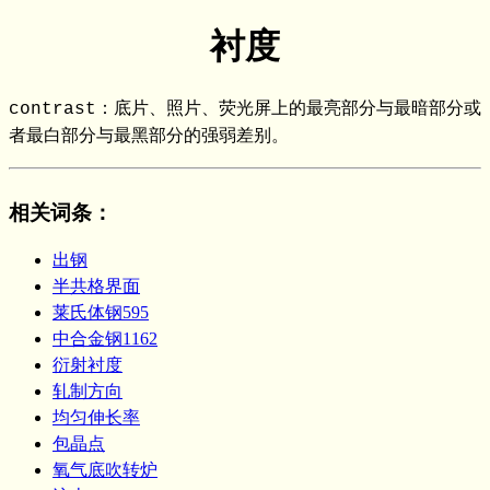
衬度
contrast：底片、照片、荧光屏上的最亮部分与最暗部分或
者最白部分与最黑部分的强弱差别。
相关词条
：
出钢
半共格界面
莱氏体钢595
中合金钢1162
衍射衬度
轧制方向
均匀伸长率
包晶点
氧气底吹转炉