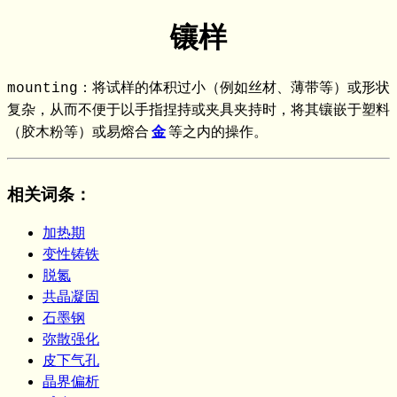
镶样
mounting：将试样的体积过小（例如丝材、薄带等）或形状
复杂，从而不便于以手指捏持或夹具夹持时，将其镶嵌于塑料
（胶木粉等）或易熔合
金
等之内的操作。
相关词条
：
加热期
变性铸铁
脱氮
共晶凝固
石墨钢
弥散强化
皮下气孔
晶界偏析