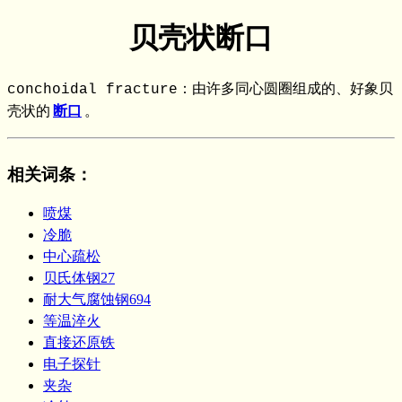
贝壳状断口
conchoidal fracture：由许多同心圆圈组成的、好象贝
壳状的
断口
。
相关词条
：
喷煤
冷脆
中心疏松
贝氏体钢27
耐大气腐蚀钢694
等温淬火
直接还原铁
电子探针
夹杂