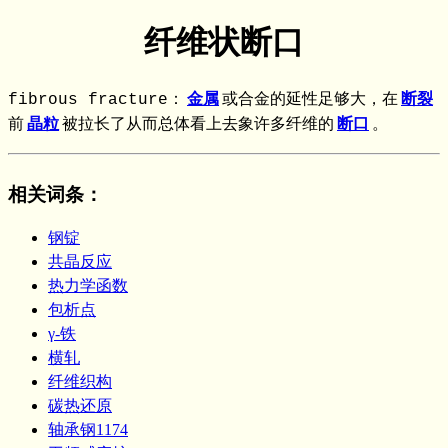
纤维状断口
fibrous fracture：
金属
或合金的延性足够大，在
断裂
前
晶粒
被拉长了从而总体看上去象许多纤维的
断口
。
相关词条
：
钢锭
共晶反应
热力学函数
包析点
γ-铁
横轧
纤维织构
碳热还原
轴承钢1174